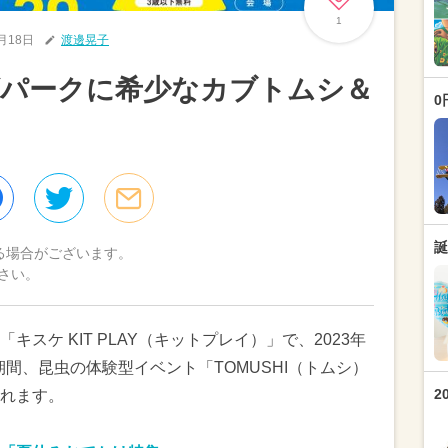
1
7月18日
渡邊晃子
ズパークに希少なカブトムシ＆
0
誕
る場合がございます。
さい。
スケ KIT PLAY（キットプレイ）」で、2023年
期間、昆虫の体験型イベント「TOMUSHI（トムシ）
2
れます。