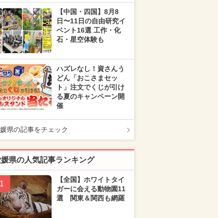
【中国・四国】8月8
日〜11日の自由研究イ
ベント16選 工作・化
石・星空体験も
ハズレなし！資さんう
どん「おこさまセッ
ト」注文でくじが引け
る夏のキャンペーン開
催
媛県の記事をチェック
愛媛県の人気記事ランキング
【全国】ホワイトタイ
1
ガーに会える動物園11
選 関東＆関西も網羅