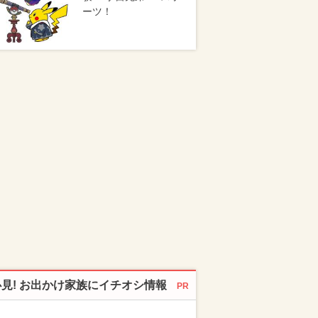
ーツ！
必見! お出かけ家族にイチオシ情報
PR