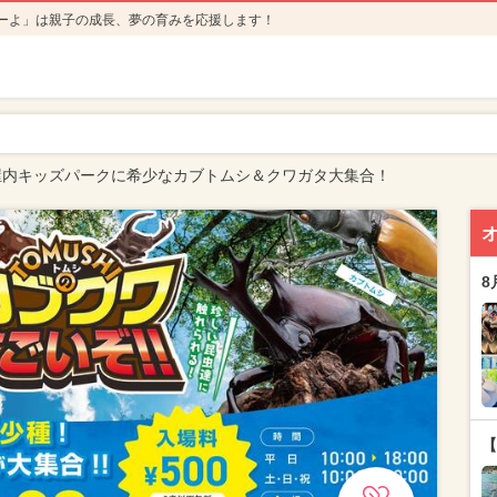
ーよ」は親子の成長、夢の育みを応援します！
屋内キッズパークに希少なカブトムシ＆クワガタ大集合！
8
【