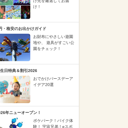
け先を厳選してお届
け！
円・格安のお出かけガイド
お財布にやさしい遊園
地や、 遊具がすごい公
園をチェック！
生日特典＆割引2026
おでかけバースデーア
イデア20選
026年ニューオープン！
ポケパーク！バイク体
験！ 宇宙兄弟！eスポ