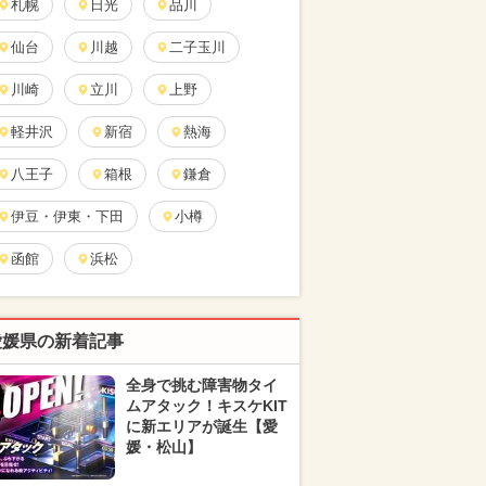
札幌
日光
品川
仙台
川越
二子玉川
川崎
立川
上野
軽井沢
新宿
熱海
八王子
箱根
鎌倉
伊豆・伊東・下田
小樽
函館
浜松
愛媛県の新着記事
全身で挑む障害物タイ
ムアタック！キスケKIT
に新エリアが誕生【愛
媛・松山】