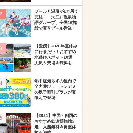
プールと温泉が1カ所で
2
完結！ 大江戸温泉物
語グループ、全国16施
設で夏季プール営業
【愛媛】2026年夏休み
3
に行きたい！おすすめ
水遊びスポット10選
人気＆穴場＆無料も
熱中症知らずの屋内で
4
全力遊び！ トンデミ
の親子割引プランが夏
限定で登場
【2021】中国・四国の
5
おすすめ鉄道博物館5
選 入館無料＆貴重体
験も満載