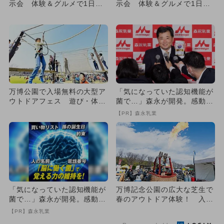
示会 体験＆グルメで1日中
示会 体験＆グルメで1日中
楽しめる
楽しめる
万博公園で入場無料の大型ア
「気になっていた認知機能が
ウトドアフェス 遊び・体
菌で…」森永が開発。感動の
験・食充実
70代続出
【PR】森永乳業
「気になっていた認知機能が
万博記念公園の広大な芝生で
菌で…」森永が開発。感動の
春のアウトドア体験！ 入場
70代続出
無料の大型フェス開催
【PR】森永乳業