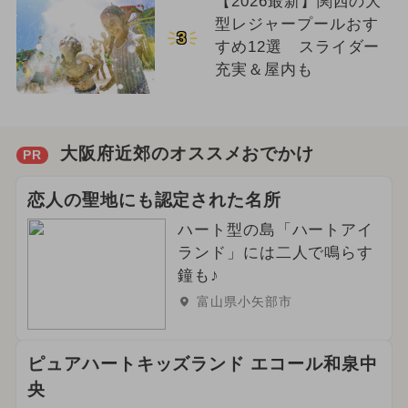
【2026最新】関西の大
型レジャープールおす
3
すめ12選 スライダー
充実＆屋内も
大阪府近郊のオススメおでかけ
PR
恋人の聖地にも認定された名所
ハート型の島「ハートアイ
ランド」には二人で鳴らす
鐘も♪
富山県小矢部市
ピュアハートキッズランド エコール和泉中
央