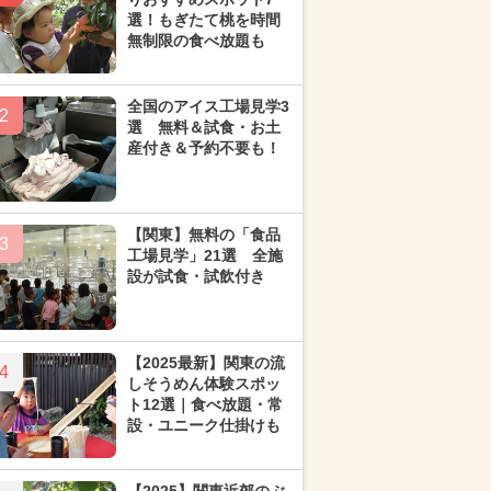
選！もぎたて桃を時間
無制限の食べ放題も
全国のアイス工場見学3
2
選 無料＆試食・お土
産付き＆予約不要も！
【関東】無料の「食品
3
工場見学」21選 全施
設が試食・試飲付き
【2025最新】関東の流
4
しそうめん体験スポッ
ト12選｜食べ放題・常
設・ユニーク仕掛けも