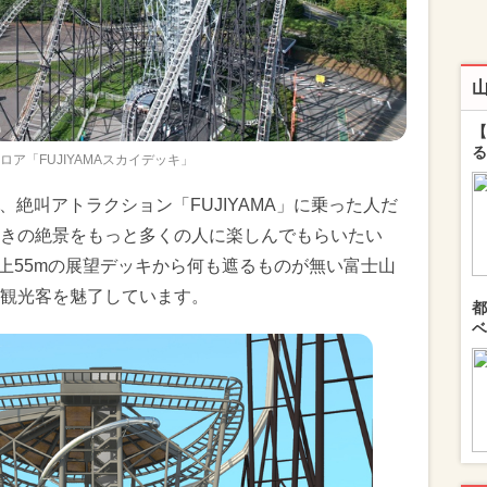
【
る
ロア「FUJIYAMAスカイデッキ」
は、絶叫アトラクション「FUJIYAMA」に乗った人だ
きの絶景をもっと多くの人に楽しんでもらいたい
地上55mの展望デッキから何も遮るものが無い富士山
観光客を魅了しています。
都
ベ