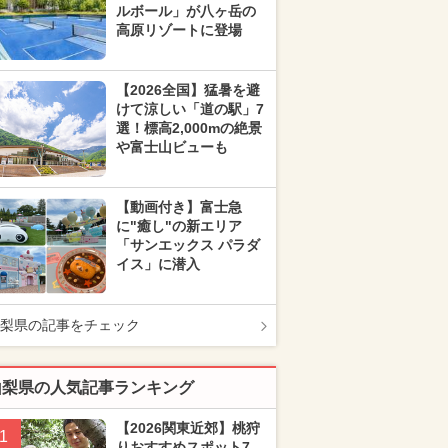
ルボール」が八ヶ岳の
高原リゾートに登場
【2026全国】猛暑を避
けて涼しい「道の駅」7
選！標高2,000mの絶景
や富士山ビューも
【動画付き】富士急
に"癒し"の新エリア
「サンエックス パラダ
イス」に潜入
梨県の記事をチェック
山梨県の人気記事ランキング
【2026関東近郊】桃狩
1
りおすすめスポット7