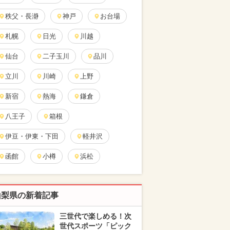
秩父・長瀞
神戸
お台場
札幌
日光
川越
仙台
二子玉川
品川
立川
川崎
上野
新宿
熱海
鎌倉
八王子
箱根
伊豆・伊東・下田
軽井沢
函館
小樽
浜松
山梨県の新着記事
三世代で楽しめる！次
世代スポーツ「ピック