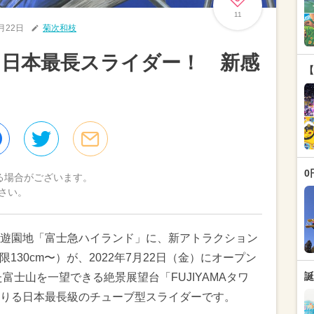
11
7月22日
菊次和枝
に日本最長スライダー！ 新感
【
0
る場合がございます。
さい。
遊園地「富士急ハイランド」に、新アトラクション
限130cm〜）が、2022年7月22日（金）にオープン
誕
富士山を一望できる絶景展望台「FUJIYAMAタワ
りる日本最長級のチューブ型スライダーです。