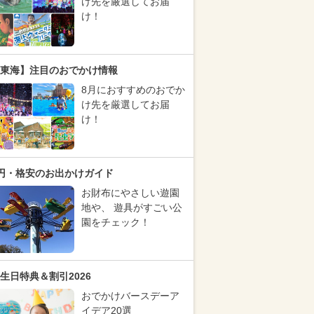
け先を厳選してお届
け！
東海】注目のおでかけ情報
8月におすすめのおでか
け先を厳選してお届
け！
円・格安のお出かけガイド
お財布にやさしい遊園
地や、 遊具がすごい公
園をチェック！
生日特典＆割引2026
おでかけバースデーア
イデア20選