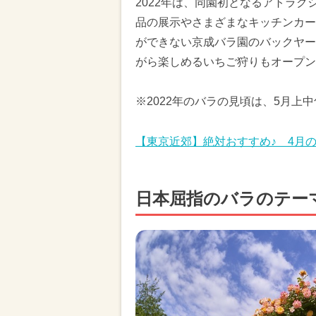
2022年は、同園初となるアトラ
品の展示やさまざまなキッチンカー
ができない京成バラ園のバックヤー
がら楽しめるいちご狩りもオープン
※2022年のバラの見頃は、5月上
【東京近郊】絶対おすすめ♪ 4月
日本屈指のバラのテー