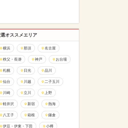
厳選オススメエリア
横浜
那須
名古屋
秩父・長瀞
神戸
お台場
札幌
日光
品川
仙台
川越
二子玉川
川崎
立川
上野
軽井沢
新宿
熱海
八王子
箱根
鎌倉
伊豆・伊東・下田
小樽