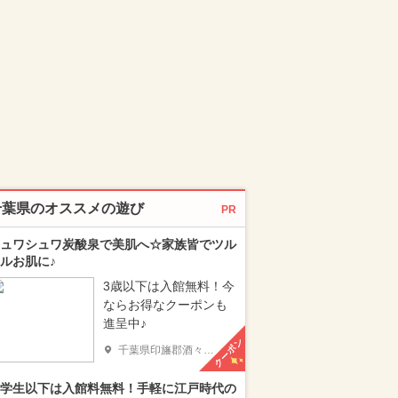
千葉県のオススメの遊び
PR
ュワシュワ炭酸泉で美肌へ☆家族皆でツル
ルお肌に♪
3歳以下は入館無料！今
ならお得なクーポンも
進呈中♪
クーポン
千葉県印旛郡酒々井町
学生以下は入館料無料！手軽に江戸時代の