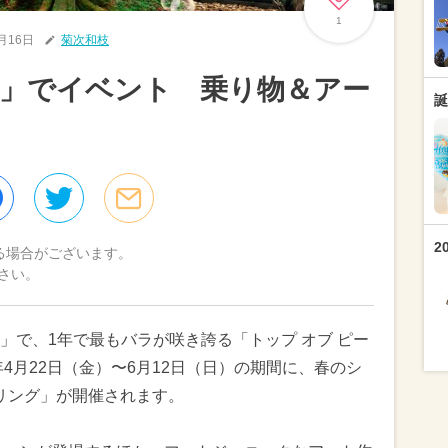
1
4月16日
菊次和枝
園」でイベント 乗り物＆アー
誕
2
る場合がございます。
さい。
」で、1年で最もバラが咲き誇る「トップ オブ ピー
年4月22日（金）〜6月12日（日）の期間に、春のシ
プリング」が開催されます。