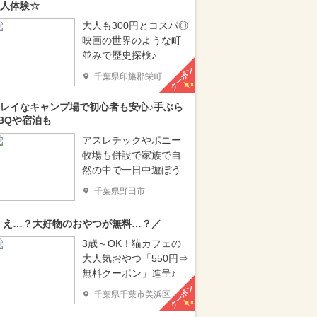
人体験☆
大人も300円とコスパ◎
映画の世界のような町
並みで歴史探検♪
クーポン
千葉県印旛郡栄町
レイなキャンプ場で初心者も安心♪手ぶら
BQや宿泊も
アスレチックやポニー
牧場も併設で家族で自
然の中で一日中遊ぼう
千葉県野田市
 え…？大好物のおやつが無料…？／
3歳～OK！猫カフェの
大人気おやつ「550円⇒
無料クーポン」進呈♪
クーポン
千葉県千葉市美浜区