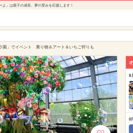
ーよ」は親子の成長、夢の育みを応援します！
ラ園」でイベント 乗り物＆アート＆いちご狩りも
8
0