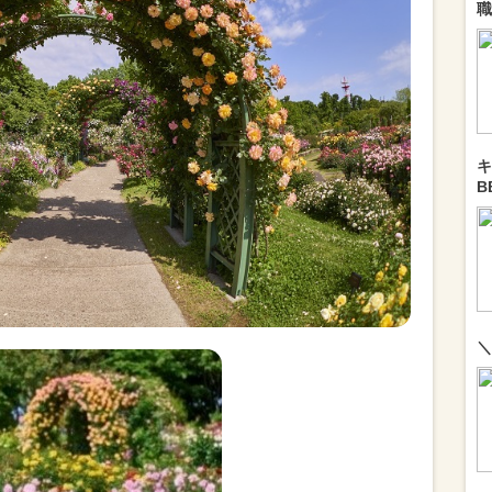
職
キ
B
＼