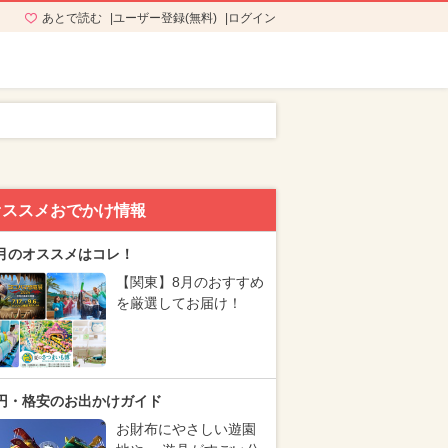
あとで読む
ユーザー登録(無料)
ログイン
オススメおでかけ情報
月のオススメはコレ！
【関東】8月のおすすめ
を厳選してお届け！
円・格安のお出かけガイド
お財布にやさしい遊園