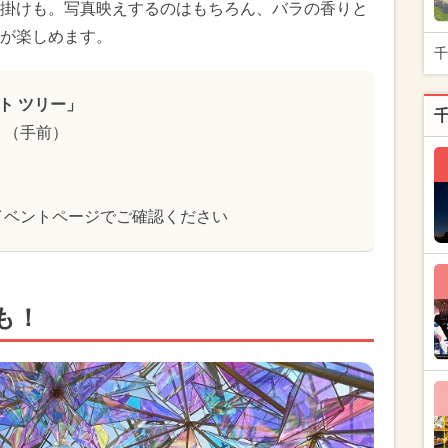
掛けも。写真映えするのはもちろん、バラの香りと
が楽しめます。
千
ト ツリー」
」（手前）
イベントページでご確認ください
も！