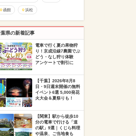
函館
浜松
千葉県の新着記事
電車で行く夏の果物狩
り！京成沿線7農園でぶ
どう・なし狩り体験
アンケートで割引に
【千葉】2026年8月8
日・9日週末開催の無料
イベント6選 5,000発花
火大会＆夏祭りも！
【関東】駅から徒歩10
分の電車で行ける「道
の駅」9選｜くじら料理
や温泉、ご当地食も