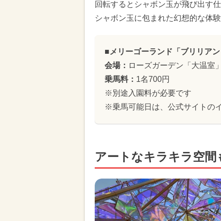
回転するとシャボン玉が飛び出す仕
シャボン玉に包まれた幻想的な体験
■メリーゴーランド「ブリリアン
会場：
ローズガーデン「大温室
乗馬料：
1名700円
※別途入園料が必要です
※乗馬可能日は、公式サイトの
アートなキラキラ空間