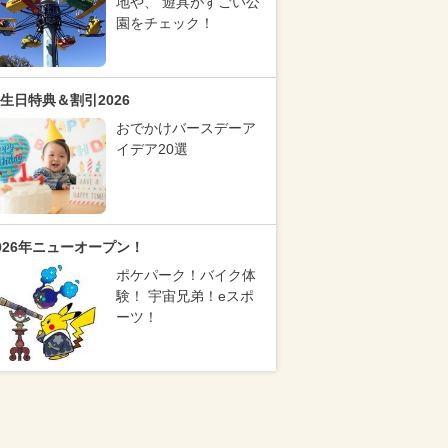
地や、 遊具がすごい公
園をチェック！
生日特典＆割引2026
おでかけバースデーア
イデア20選
026年ニューオープン！
ポケパーク！バイク体
験！ 宇宙兄弟！eスポ
ーツ！