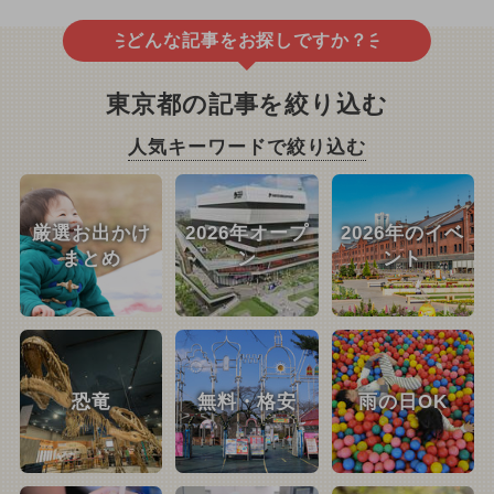
どんな記事をお探しですか？
東京都の記事を絞り込む
人気キーワードで絞り込む
厳選お出かけ
2026年オープ
2026年のイベ
まとめ
ン
ント
恐竜
無料・格安
雨の日OK