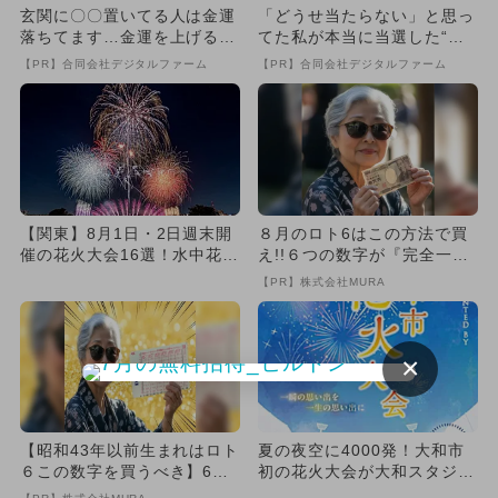
玄関に〇〇置いてる人は金運
「どうせ当たらない」と思っ
落ちてます…金運を上げる方
てた私が本当に当選した“買
法とは
い方”がこれ
【PR】合同会社デジタルファーム
【PR】合同会社デジタルファーム
【関東】8月1日・2日週末開
８月のロト6はこの方法で買
催の花火大会16選！水中花
え!!６つの数字が『完全一
火・尺五寸玉・ナイアガラ
致』する方法
【PR】株式会社MURA
花...
×
【昭和43年以前生まれはロト
夏の夜空に4000発！大和市
６この数字を買うべき】6つ
初の花火大会が大和スタジア
の数字が「完全一致」する
ムで開催