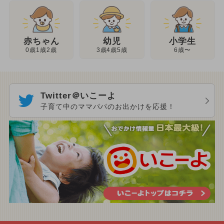
幼児
赤ちゃん
小学生
3歳4歳5歳
0歳1歳2歳
6歳〜
Twitter＠いこーよ
子育て中のママパパのお出かけを応援！