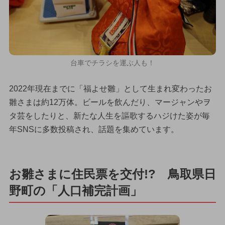
台車でチラシを運ぶ人も！
2022年現在までに「福よせ雛」として生まれ変わったお
雛さまは約12万体。ビールを飲んだり、マージャンやヲ
タ芸をしたりと、新たな人生を謳歌するハジけた姿が毎
年SNSに多数投稿され、話題を集めています。
お雛さまに住民票を交付!? 鳥取県日
野町の「人口補完計画」