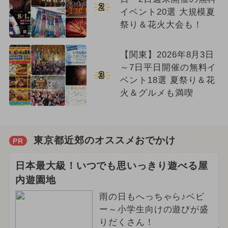
2
イベント20選 大規模夏
祭り＆花火大会も！
【関東】2026年8月3日
～7日平日開催の無料イ
3
ベント18選 夏祭り＆花
火＆グルメも満喫
東京都近郊のオススメおでかけ
PR
日本最大級！いつでも思いっきり遊べる屋
内遊園地
雨の日もへっちゃら♪ベビ
ー～小学生向けの遊びが盛
りだくさん！