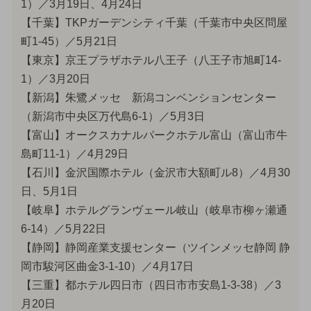
1）／3月19日、4月24日
【千葉】TKPガーデンシティ千葉（千葉市中央区問屋
町1-45）／5月21日
【東京】京王プラザホテル八王子（八王子市旭町14-
1）／3月20日
【新潟】朱鷺メッセ 新潟コンベンションセンター
（新潟市中央区万代島6-1）／5月3日
【富山】オークスカナルパークホテル富山（富山市牛
島町11-1）／4月29日
【石川】金沢国際ホテル（金沢市大額町ル8）／4月30
日、5月1日
【岐阜】ホテルグランヴェール岐山（岐阜市柳ヶ瀬通
6-14）／5月22日
【静岡】静岡産業支援センター（ツインメッセ静岡 静
岡市駿河区曲金3-1-10）／4月17日
【三重】都ホテル四日市（四日市市安島1-3-38）／3
月20日