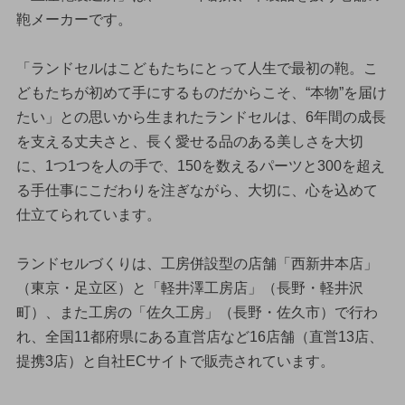
鞄メーカーです。
「ランドセルはこどもたちにとって人生で最初の鞄。こ
どもたちが初めて手にするものだからこそ、“本物”を届け
たい」との思いから生まれたランドセルは、6年間の成長
を支える丈夫さと、長く愛せる品のある美しさを大切
に、1つ1つを人の手で、150を数えるパーツと300を超え
る手仕事にこだわりを注ぎながら、大切に、心を込めて
仕立てられています。
ランドセルづくりは、工房併設型の店舗「西新井本店」
（東京・足立区）と「軽井澤工房店」（長野・軽井沢
町）、また工房の「佐久工房」（長野・佐久市）で行わ
れ、全国11都府県にある直営店など16店舗（直営13店、
提携3店）と自社ECサイトで販売されています。