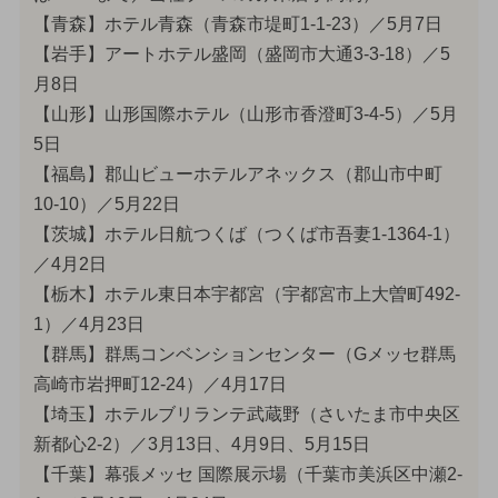
【青森】ホテル青森（青森市堤町1-1-23）／5月7日
【岩手】アートホテル盛岡（盛岡市大通3-3-18）／5
月8日
【山形】山形国際ホテル（山形市香澄町3-4-5）／5月
5日
【福島】郡山ビューホテルアネックス（郡山市中町
10-10）／5月22日
【茨城】ホテル日航つくば（つくば市吾妻1-1364-1）
／4月2日
【栃木】ホテル東日本宇都宮（宇都宮市上大曽町492-
1）／4月23日
【群馬】群馬コンベンションセンター（Gメッセ群馬
高崎市岩押町12-24）／4月17日
【埼玉】ホテルブリランテ武蔵野（さいたま市中央区
新都心2-2）／3月13日、4月9日、5月15日
【千葉】幕張メッセ 国際展示場（千葉市美浜区中瀬2-