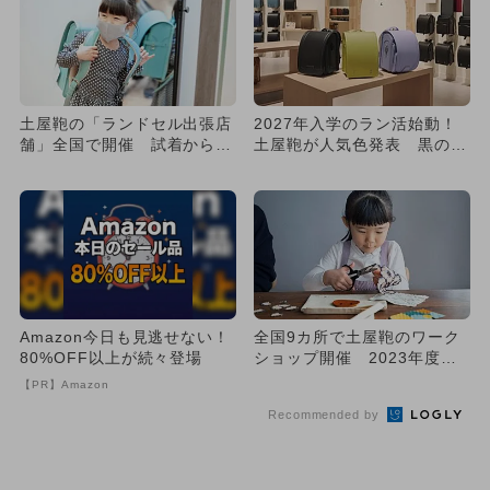
土屋鞄の「ランドセル出張店
2027年入学のラン活始動！
舗」全国で開催 試着から注
土屋鞄が人気色発表 黒の進
文までOK
化や白が急浮上！新定番カ
ラ...
Amazon今日も見逃せない！
全国9カ所で土屋鞄のワーク
80%OFF以上が続々登場
ショップ開催 2023年度ラ
ンドセルも
【PR】Amazon
Recommended by