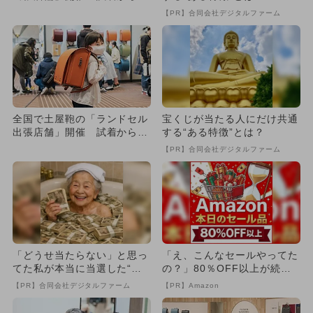
文までOK
【PR】合同会社デジタルファーム
全国で土屋鞄の「ランドセル
宝くじが当たる人にだけ共通
出張店舗」開催 試着から注
する“ある特徴”とは？
文までOK
【PR】合同会社デジタルファーム
「どうせ当たらない」と思っ
「え、こんなセールやってた
てた私が本当に当選した“買
の？」80％OFF以上が続々
い方”がこれ
登場！Amazonの本気が...
【PR】合同会社デジタルファーム
【PR】Amazon