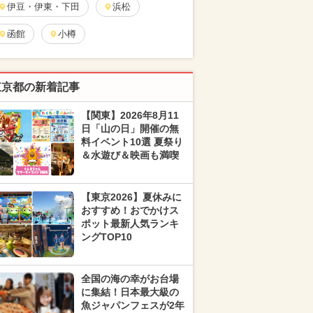
伊豆・伊東・下田
浜松
函館
小樽
東京都の新着記事
【関東】2026年8月11
日「山の日」開催の無
料イベント10選 夏祭り
＆水遊び＆映画も満喫
【東京2026】夏休みに
おすすめ！おでかけス
ポット最新人気ランキ
ングTOP10
全国の海の幸がお台場
に集結！日本最大級の
魚ジャパンフェスが2年