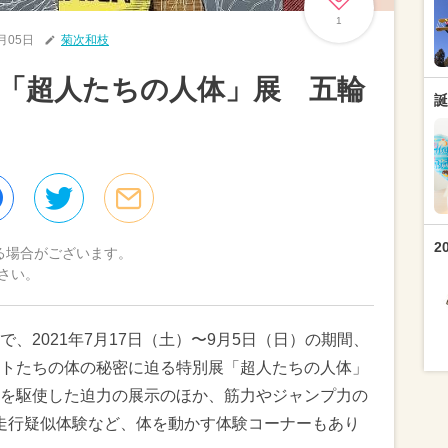
1
8月05日
菊次和枝
「超人たちの人体」展 五輪
誕
2
る場合がございます。
さい。
、2021年7月17日（土）〜9月5日（日）の期間、
トたちの体の秘密に迫る特別展「超人たちの人体」
を駆使した迫力の展示のほか、筋力やジャンプ力の
m走行疑似体験など、体を動かす体験コーナーもあり