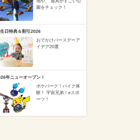
地や、 遊具がすごい公
園をチェック！
生日特典＆割引2026
おでかけバースデーア
イデア20選
026年ニューオープン！
ポケパーク！バイク体
験！ 宇宙兄弟！eスポ
ーツ！