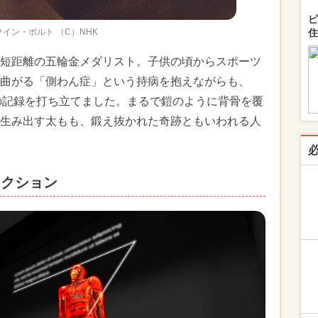
ピ
サイン・ボルト （C）NHK
住
短距離の五輪金メダリスト。子供の頃からスポーツ
曲がる「側わん症」という持病を抱えながらも、
初の記録を打ち立てました。まるで鎧のように背骨を覆
生み出す太もも、鍛え抜かれた奇跡ともいわれる人
ェクション