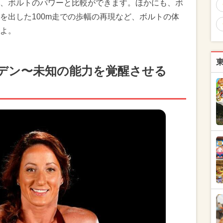
、ボルトのパワーと比較ができます。ほかにも、ボ
を出した100m走での歩幅の再現など、ボルトの体
よ。
デン〜未知の能力を覚醒させる