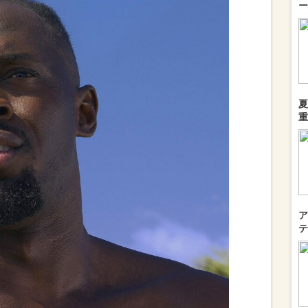
ー
夏
重
ア
テ