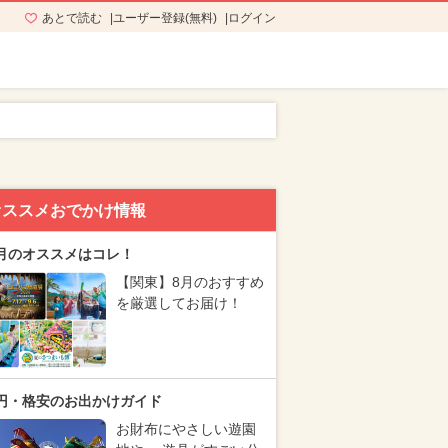
あとで読む
ユーザー登録(無料)
ログイン
オススメおでかけ情報
月のオススメはコレ！
【関東】8月のおすすめ
を厳選してお届け！
円・格安のお出かけガイド
お財布にやさしい遊園