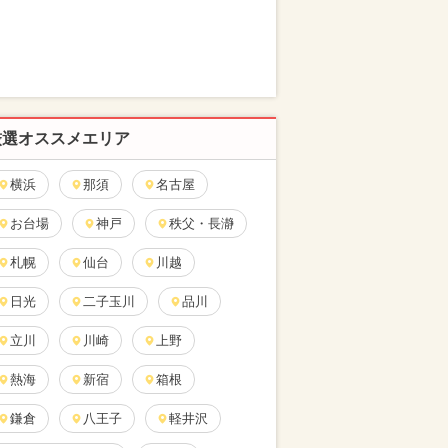
厳選オススメエリア
横浜
那須
名古屋
お台場
神戸
秩父・長瀞
札幌
仙台
川越
日光
二子玉川
品川
立川
川崎
上野
熱海
新宿
箱根
鎌倉
八王子
軽井沢