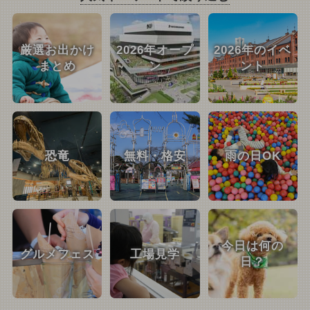
厳選お出かけ
2026年オープ
2026年のイベ
まとめ
ン
ント
恐竜
無料・格安
雨の日OK
今日は何の
グルメフェス
工場見学
日？