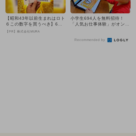
【昭和43年以前生まれはロト
小学生694人を無料招待！
６この数字を買うべき】6つ
「人気お仕事体験」がオンラ
の数字が「完全一致」する
イン開催
【PR】株式会社MURA
方...
Recommended by