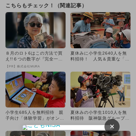
こちらもチェック！（関連記事）
８月のロト6はこの方法で買
夏休みに小学生2640人を無
え!!６つの数字が『完全一
料招待！ 人気＆貴重な「お
致』する方法
仕事体験」
【PR】株式会社MURA
小学生685人を無料招待 親
夏休みの小学生1010人を無
子向け「体験学習」がオンラ
料招待 阪神阪急グループで
イン開催
お仕事体験！
×