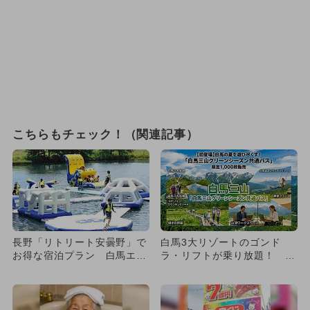
こちらもチェック！（関連記事）
長野「リトリート安曇野」で
白馬3大リゾートのゴンド
お得な宿泊プラン 白馬エリ
ラ・リフトが乗り放題！ 限
アを満喫
定1,000枚の夏季共通パス
販...