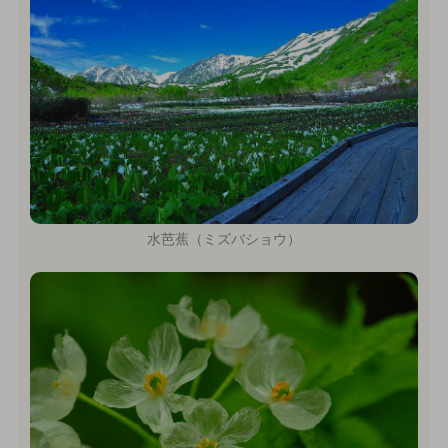
水芭蕉（ミズバショウ）