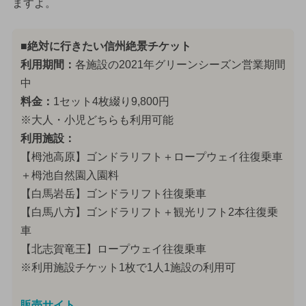
ますよ。
■絶対に行きたい信州絶景チケット
利用期間：
各施設の2021年グリーンシーズン営業期間
中
料金：
1セット4枚綴り9,800円
※大人・小児どちらも利用可能
利用施設：
【栂池高原】ゴンドラリフト＋ロープウェイ往復乗車
＋栂池自然園入園料
【白馬岩岳】ゴンドラリフト往復乗車
【白馬八方】ゴンドラリフト＋観光リフト2本往復乗
車
【北志賀竜王】ロープウェイ往復乗車
※利用施設チケット1枚で1人1施設の利用可
販売サイト