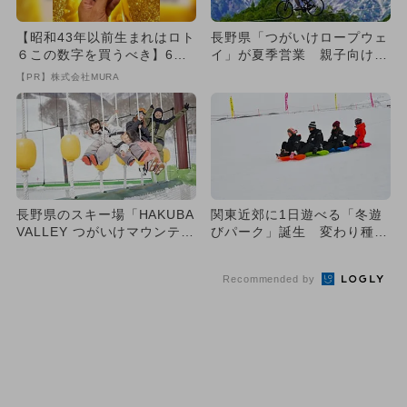
【昭和43年以前生まれはロト
長野県「つがいけロープウェ
６この数字を買うべき】6つ
イ」が夏季営業 親子向け体
の数字が「完全一致」する
験多数！
【PR】株式会社MURA
方...
長野県のスキー場「HAKUBA
関東近郊に1日遊べる「冬遊
VALLEY つがいけマウンテン
びパーク」誕生 変わり種体
リゾート」がOP...
験も多数
Recommended by