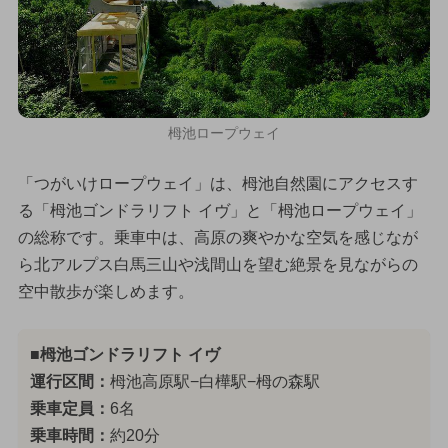
栂池ロープウェイ
「つがいけロープウェイ」は、栂池自然園にアクセスす
る「栂池ゴンドラリフト イヴ」と「栂池ロープウェイ」
の総称です。乗車中は、高原の爽やかな空気を感じなが
ら北アルプス白馬三山や浅間山を望む絶景を見ながらの
空中散歩が楽しめます。
■栂池ゴンドラリフト イヴ
運行区間：
栂池高原駅−白樺駅−栂の森駅
乗車定員：
6名
乗車時間：
約20分