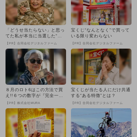
「どうせ当たらない」と思っ
宝くじ“なんとなく”で買って
てた私が本当に当選した“買
いる限り変わらない
い方”がこれ
【PR】合同会社デジタルファーム
【PR】合同会社デジタルファーム
８月のロト6はこの方法で買
宝くじが当たる人にだけ共通
え!!６つの数字が『完全一
する“ある特徴”とは？
致』する方法
【PR】株式会社MURA
【PR】合同会社デジタルファーム