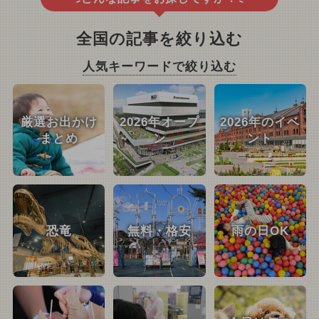
全国の記事を絞り込む
人気キーワードで絞り込む
厳選お出かけ
2026年オープ
2026年のイベ
まとめ
ン
ント
恐竜
無料・格安
雨の日OK