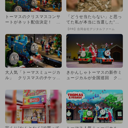
トーマスのクリスマスコンサ
「どうせ当たらない」と思っ
ートがネット配信決定！ 自
てた私が本当に当選した“買
宅で満喫
い方”がこれ
【PR】合同会社デジタルファーム
大人気「トーマスミュージカ
きかんしゃトーマスの新作ミ
ル」 クリスマスのチケット
ュージカルが全国巡回 クリ
発売！
スマスコンサートはラスト開
催