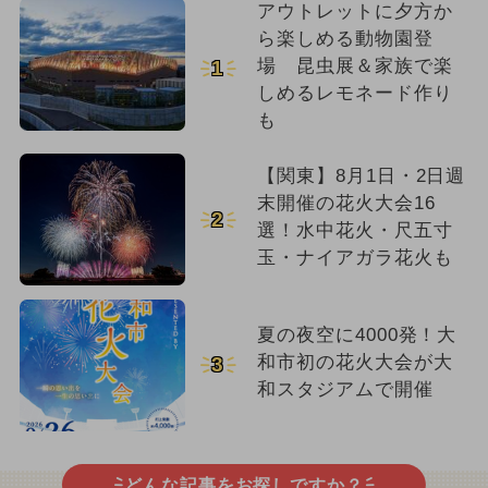
アウトレットに夕方か
ら楽しめる動物園登
場 昆虫展＆家族で楽
1
しめるレモネード作り
も
【関東】8月1日・2日週
末開催の花火大会16
2
選！水中花火・尺五寸
玉・ナイアガラ花火も
夏の夜空に4000発！大
和市初の花火大会が大
3
和スタジアムで開催
どんな記事をお探しですか？