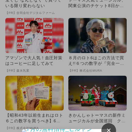
宝くじ“なんとなく”で買って
トーマス人気ミュージカル、
いる限り変わらない
関東公演のチケット8日から
販売開始
【PR】合同会社デジタルファーム
アマゾンで大人気！血圧対策
８月のロト6はこの方法で買
はコーヒーに足してみて
え!!６つの数字が『完全一
致』する方法
【PR】森永乳業
【PR】株式会社MURA
【昭和43年以前生まれはロト
きかんしゃトーマスの新作ミ
６この数字を買うべき】6つ
ュージカルが全国巡回 クリ
の数字が「完全一致」する
スマスコンサートはラスト開
×
【PR】株式会社MURA