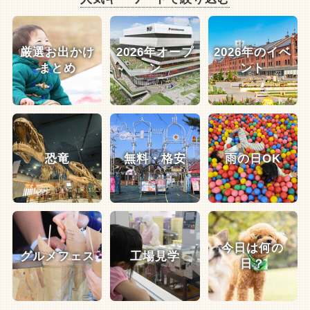
厳選お出かけ
2026年オープ
2026年のイベ
まとめ
ン
ント
恐竜
無料・格安
雨の日OK
今日は何の
グルメフェス
工場見学
日？