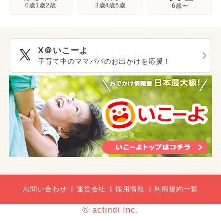
3歳4歳5歳
0歳1歳2歳
6歳〜
X＠いこーよ
子育て中のママパパのお出かけを応援！
お問い合わせ
運営会社
採用情報
利用規約一覧
© actindi Inc.