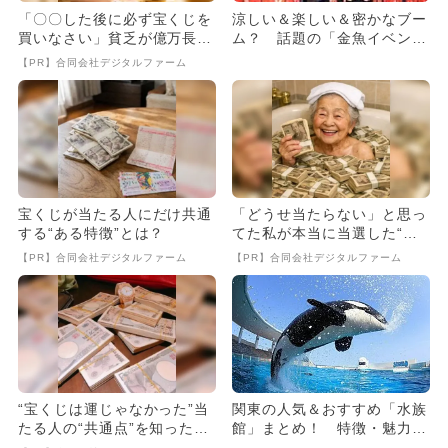
「〇〇した後に必ず宝くじを
涼しい＆楽しい＆密かなブー
買いなさい」貧乏が億万長者
ム？ 話題の「金魚イベン
に
ト」を厳選
【PR】合同会社デジタルファーム
宝くじが当たる人にだけ共通
「どうせ当たらない」と思っ
する“ある特徴”とは？
てた私が本当に当選した“買
い方”がこれ
【PR】合同会社デジタルファーム
【PR】合同会社デジタルファーム
“宝くじは運じゃなかった”当
関東の人気＆おすすめ「水族
たる人の“共通点”を知っただ
館」まとめ！ 特徴・魅力も
け
一挙紹介