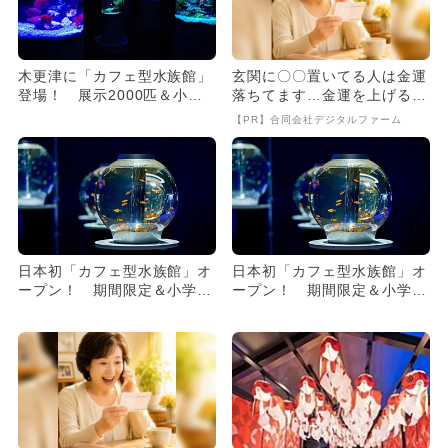
木更津に「カフェ型水族館」
玄関に〇〇置いてる人は金運
登場！ 展示2000匹＆小学
落ちてます…金運を上げる方
生以下無料
法とは
【PR】合同会社デジタルファーム
日本初「カフェ型水族館」オ
日本初「カフェ型水族館」オ
ープン！ 期間限定＆小学生
ープン！ 期間限定＆小学生
以下無料
以下無料