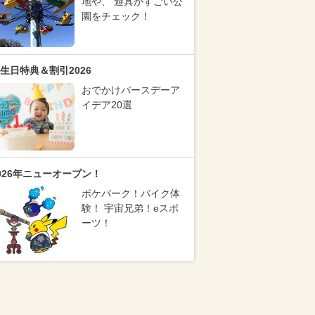
地や、 遊具がすごい公
園をチェック！
生日特典＆割引2026
おでかけバースデーア
イデア20選
026年ニューオープン！
ポケパーク！バイク体
験！ 宇宙兄弟！eスポ
ーツ！