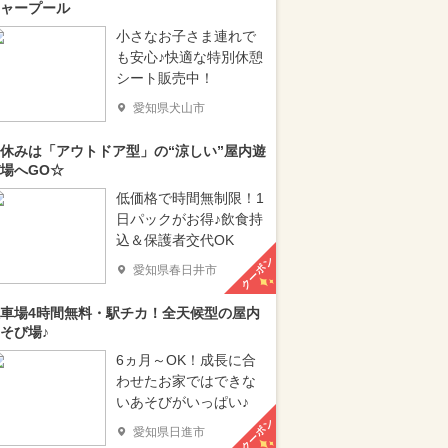
ャープール
小さなお子さま連れで
も安心♪快適な特別休憩
シート販売中！
愛知県犬山市
休みは「アウトドア型」の“涼しい”屋内遊
場へGO☆
低価格で時間無制限！1
日パックがお得♪飲食持
込＆保護者交代OK
クーポン
愛知県春日井市
車場4時間無料・駅チカ！全天候型の屋内
そび場♪
6ヵ月～OK！成長に合
わせたお家ではできな
いあそびがいっぱい♪
クーポン
愛知県日進市