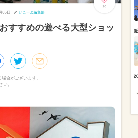
26
2月05日
いこーよ編集部
におすすめの遊べる大型ショッ
誕
2
る場合がございます。
さい。