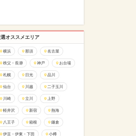
厳選オススメエリア
横浜
那須
名古屋
秩父・長瀞
神戸
お台場
札幌
日光
品川
仙台
川越
二子玉川
川崎
立川
上野
軽井沢
新宿
熱海
八王子
箱根
鎌倉
伊豆・伊東・下田
小樽