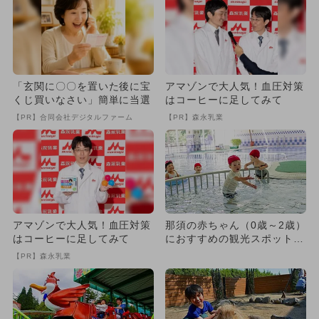
「玄関に〇〇を置いた後に宝
アマゾンで大人気！血圧対策
くじ買いなさい」簡単に当選
はコーヒーに足してみて
【PR】合同会社デジタルファーム
【PR】森永乳業
アマゾンで大人気！血圧対策
那須の赤ちゃん（0歳～2歳）
はコーヒーに足してみて
におすすめの観光スポット14
選
【PR】森永乳業