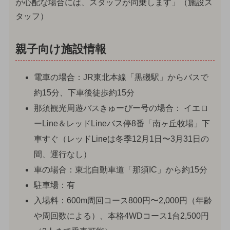
が心配な場合には、スタッフが同乗します」（施設ス
タッフ）
親子向け施設情報
電車の場合：JR東北本線「黒磯駅」からバスで
約15分、下車後徒歩約15分
那須観光周遊バスきゅーびー号の場合： イエロ
ーLine＆レッドLineバス停8番「南ヶ丘牧場」下
車すぐ（レッドLineは冬季12月1日〜3月31日の
間、運行なし）
車の場合：東北自動車道「那須IC」から約15分
駐車場：有
入場料：600m周回コース800円〜2,000円（年齢
や周回数による）、本格4WDコース1台2,500円