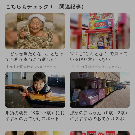
こちらもチェック！（関連記事）
「どうせ当たらない」と思っ
宝くじ“なんとなく”で買って
てた私が本当に当選した“買
いる限り変わらない
い方”がこれ
【PR】合同会社デジタルファーム
【PR】合同会社デジタルファーム
那須の幼児（3歳～5歳）にお
那須の赤ちゃん（0歳～2歳）
すすめのおでかけスポット14
におすすめのおでかけスポッ
選
ト14選