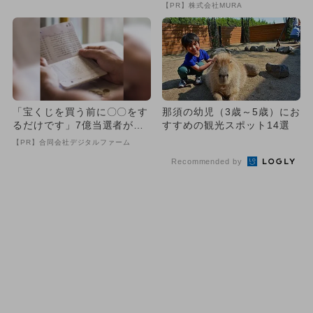
選
致』する方法
【PR】株式会社MURA
「宝くじを買う前に〇〇をす
那須の幼児（3歳～5歳）にお
るだけです」7億当選者が続
すすめの観光スポット14選
出
【PR】合同会社デジタルファーム
Recommended by