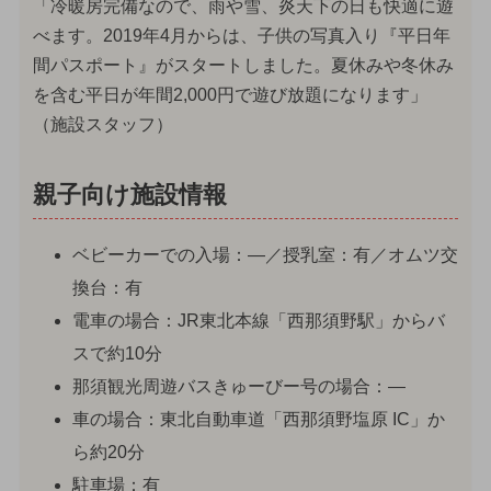
「冷暖房完備なので、雨や雪、炎天下の日も快適に遊
べます。2019年4月からは、子供の写真入り『平日年
間パスポート』がスタートしました。夏休みや冬休み
を含む平日が年間2,000円で遊び放題になります」
（施設スタッフ）
親子向け施設情報
ベビーカーでの入場：—／授乳室：有／オムツ交
換台：有
電車の場合：JR東北本線「西那須野駅」からバ
スで約10分
那須観光周遊バスきゅーびー号の場合：—
車の場合：東北自動車道「西那須野塩原 IC」か
ら約20分
駐車場：有