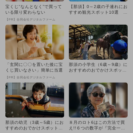
宝くじ“なんとなく”で買って
【那須】0～2歳の子連れにお
いる限り変わらない
すすめ観光スポット10選 無
料も多数
【PR】合同会社デジタルファーム
「玄関に〇〇を置いた後に宝
那須の小学生（6歳～9歳）に
くじ買いなさい」簡単に当選
おすすめのおでかけスポット
12選
【PR】合同会社デジタルファーム
那須の幼児（3歳～5歳）にお
８月のロト6はこの方法で買
すすめのおでかけスポット14
え!!６つの数字が『完全一