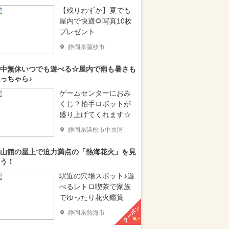
【残りわずか】夏でも
屋内で快適🌻写真10枚
プレゼント
静岡県藤枝市
中無休いつでも遊べる☆屋内で雨も暑さも
っちゃら♪
ゲームセンターにおみ
くじ？拍手ロボットが
盛り上げてくれます☆
静岡県浜松市中央区
山館の屋上で迫力満点の「熱海花火」を見
う！
駅近の穴場スポット♪遊
べるレトロ喫茶で家族
でゆったり花火鑑賞
クーポン
静岡県熱海市