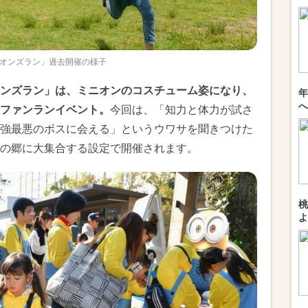
オンズラン」過去開催の様子
ンズラン」は、ミニオンのコスチューム姿になり、
年
へ
ファンランイベント。
今回は、「知力と体力が試さ
強最悪のボスに会える」というウワサを聞きつけた
の郷に大集合する設定で開催されます。
桃
よ