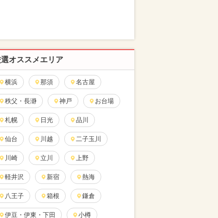
厳選オススメエリア
横浜
那須
名古屋
秩父・長瀞
神戸
お台場
札幌
日光
品川
仙台
川越
二子玉川
川崎
立川
上野
軽井沢
新宿
熱海
八王子
箱根
鎌倉
伊豆・伊東・下田
小樽