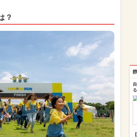
は？
自
る
【