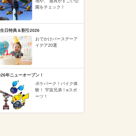
地や、 遊具がすごい公
園をチェック！
生日特典＆割引2026
おでかけバースデーア
イデア20選
026年ニューオープン！
ポケパーク！バイク体
験！ 宇宙兄弟！eスポ
ーツ！