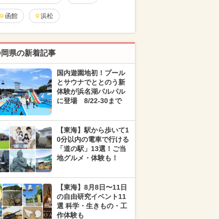
函館
浜松
静岡県の新着記事
国内遊園地初！プール
とサウナでととのう新
体験が浜名湖パルパル
に登場 8/22-30まで
【東海】駅から歩いて1
0分以内の電車で行ける
「道の駅」13選！ご当
地グルメ・体験も！
【東海】8月8日〜11日
の自由研究イベント11
選 科学・生きもの・工
作体験も