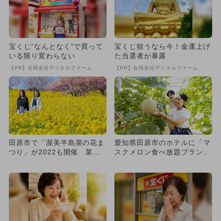
宝くじ“なんとなく”で買って
宝くじ狙うなら今！金運上げ
いる限り変わらない
た当選者が暴露
【PR】合同会社デジタルファーム
【PR】合同会社デジタルファーム
田原市で「渥美半島菜の花ま
愛知県田原市のホテルに「マ
つり」が2022も開催 菜の
スクメロン食べ放題プラン」
花1万本超
登場 お土産用の収穫体験
も！