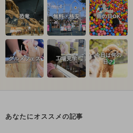
恐竜
無料・格安
雨の日OK
今日は何の
グルメフェス
工場見学
日？
あなたにオススメの記事