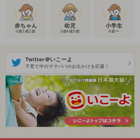
幼児
赤ちゃん
小学生
3歳4歳5歳
0歳1歳2歳
6歳〜
Twitter＠いこーよ
子育て中のママパパのお出かけを応援！