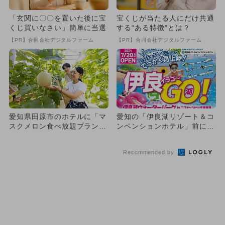
「玄関に〇〇を置いた後に宝
宝くじが当たる人にだけ共通
くじ買いなさい」簡単に当選
する“ある特徴”とは？
【PR】合同会社デジタルファーム
【PR】合同会社デジタルファーム
愛知県田原市のホテルに「マ
愛知の「伊良湖リゾート＆コ
スクメロン食べ放題プラン」
ンベンションホテル」前に、
登場 お土産用の収穫体験
巨大海上アスレチックが登
も！
場！
Recommended by