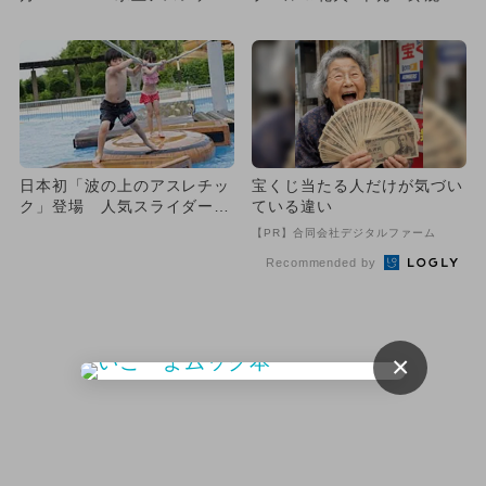
ク＆花火も
ーキットで夏限定イベント開
催
日本初「波の上のアスレチッ
宝くじ当たる人だけが気づい
ク」登場 人気スライダー＆
ている違い
水遊びも
【PR】合同会社デジタルファーム
Recommended by
×