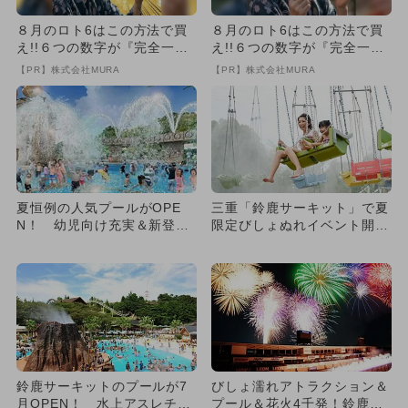
８月のロト6はこの方法で買
８月のロト6はこの方法で買
え!!６つの数字が『完全一
え!!６つの数字が『完全一
致』する方法
致』する方法
【PR】株式会社MURA
【PR】株式会社MURA
夏恒例の人気プールがOPE
三重「鈴鹿サーキット」で夏
N！ 幼児向け充実＆新登場
限定びしょぬれイベント開
の遊びも追加
催！ プール＆花火大会で夏
満喫
鈴鹿サーキットのプールが7
びしょ濡れアトラクション＆
月OPEN！ 水上アスレチッ
プール＆花火4千発！鈴鹿サ