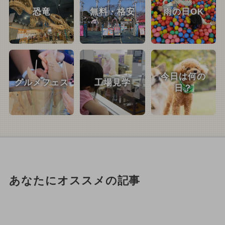
恐竜
無料・格安
雨の日OK
今日は何の
グルメフェス
工場見学
日？
あなたにオススメの記事