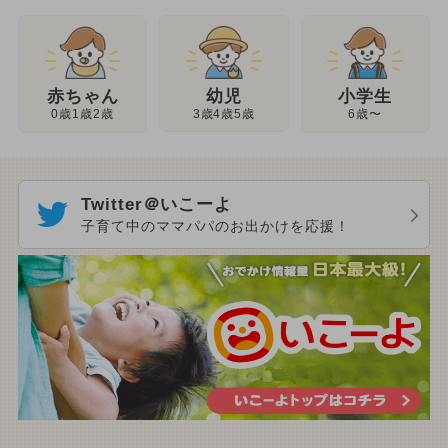
幼児
赤ちゃん
小学生
3歳4歳5歳
0歳1歳2歳
6歳〜
Twitter＠いこーよ
子育て中のママパパのお出かけを応援！