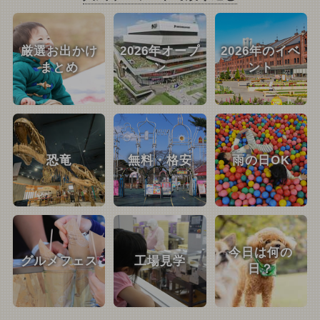
厳選お出かけ
2026年オープ
2026年のイベ
まとめ
ン
ント
恐竜
無料・格安
雨の日OK
今日は何の
グルメフェス
工場見学
日？