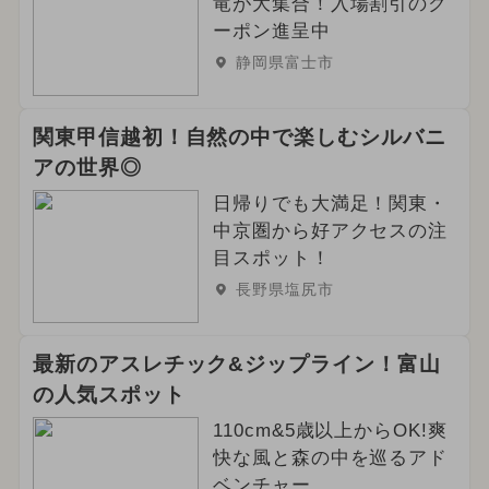
竜が大集合！入場割引のク
ーポン進呈中
静岡県富士市
関東甲信越初！自然の中で楽しむシルバニ
アの世界◎
日帰りでも大満足！関東・
中京圏から好アクセスの注
目スポット！
長野県塩尻市
最新のアスレチック&ジップライン！富山
の人気スポット
110cm&5歳以上からOK!爽
快な風と森の中を巡るアド
ベンチャー