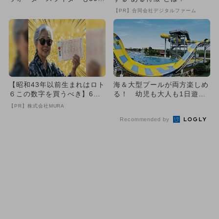
上！
【PR】合同会社デジタルファーム
【昭和43年以前生まれはロト
海＆大型プールが両方楽しめ
６この数字を買うべき】6つ
る！ 幼児も大人も1日遊べ
の数字が「完全一致」する
て大満足
【PR】株式会社MURA
方...
Recommended by