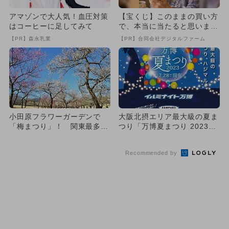
アマゾンで大人気！血圧対策
【宝くじ】このままの買い方
はコーヒーに足してみて
で、本当に当たると思います
か
【PR】森永乳業
【PR】合同会社デジタルファーム
小田原フラワーガーデンで
大阪北摂エリア最大級の夏ま
「梅まつり」！ 関東最多
つり「万博夏まつり 2023」
級、約300品種500本が咲き
イルミ＆フードフェスも
誇...
Recommended by