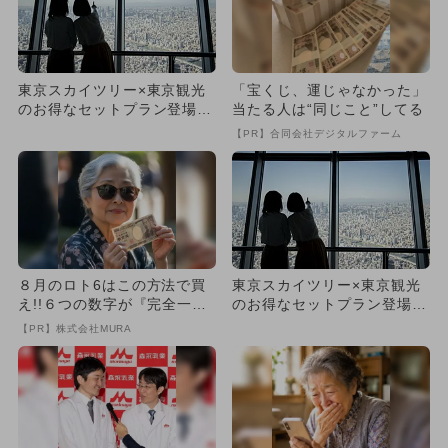
東京スカイツリー×東京観光
「宝くじ、運じゃなかった」
のお得なセットプラン登場
当たる人は“同じこと”してる
体験多数
【PR】合同会社デジタルファーム
８月のロト6はこの方法で買
東京スカイツリー×東京観光
え!!６つの数字が『完全一
のお得なセットプラン登場
致』する方法
体験多数
【PR】株式会社MURA