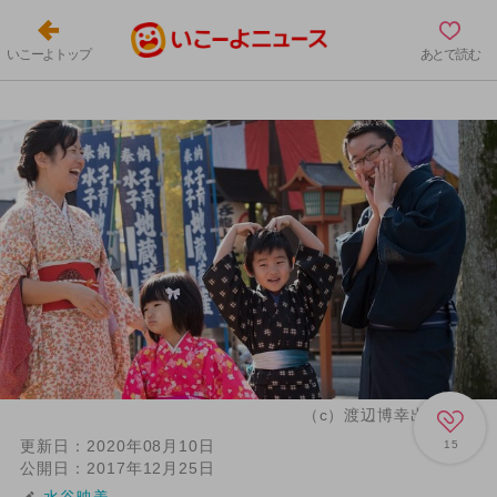
いこーよトップ
あとで読む
（c）渡辺博幸出張写真
更新日：
2020年08月10日
15
公開日：
2017年12月25日
水谷映美