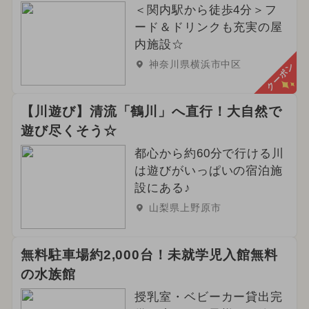
＜関内駅から徒歩4分＞フ
ード＆ドリンクも充実の屋
内施設☆
神奈川県横浜市中区
クーポン
【川遊び】清流「鶴川」へ直行！大自然で
遊び尽くそう☆
都心から約60分で行ける川
は遊びがいっぱいの宿泊施
設にある♪
山梨県上野原市
無料駐車場約2,000台！未就学児入館無料
の水族館
授乳室・ベビーカー貸出完