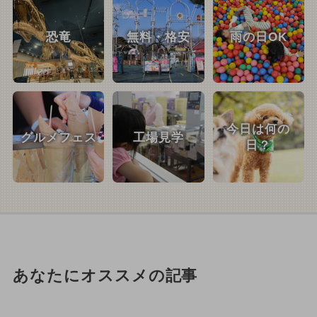
恐竜
無料・格安
雨の日OK
今日は何の
グルメフェス
工場見学
日？
あなたにオススメの記事