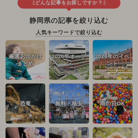
どんな記事をお探しですか？
静岡県の記事を絞り込む
人気キーワードで絞り込む
厳選お出かけ
2026年オープ
2026年のイベ
まとめ
ン
ント
恐竜
無料・格安
雨の日OK