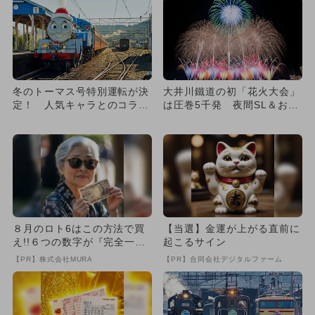
冬のトーマス号特別運転が決
大井川鐵道の初「花火大会」
定！ 人気キャラとのコラボ
は圧巻5千発 夜間SL＆お迎
も再実施
え花火も
８月のロト6はこの方法で買
【当選】金運が上がる直前に
え!!６つの数字が『完全一
起こるサイン
致』する方法
【PR】株式会社MURA
【PR】合同会社デジタルファーム