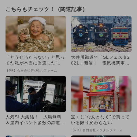
こちらもチェック！（関連記事）
「どうせ当たらない」と思っ
大井川鐵道で「SLフェスタ2
てた私が本当に当選した“買
021」開催！ 電気機関車の
い方”がこれ
運転体験も
【PR】合同会社デジタルファーム
人気SL大集結！ 入場無料
宝くじ“なんとなく”で買って
＆屋内イベント多数の鉄道フ
いる限り変わらない
ェス開催
【PR】合同会社デジタルファーム