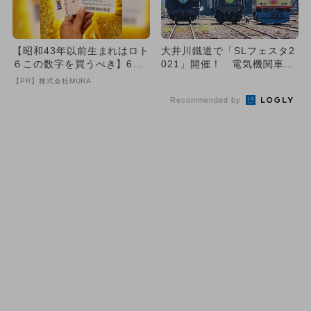
【昭和43年以前生まれはロト
大井川鐵道で「SLフェスタ2
６この数字を買うべき】6つ
021」開催！ 電気機関車の
の数字が「完全一致」する
運転体験も
【PR】株式会社MURA
方...
Recommended by