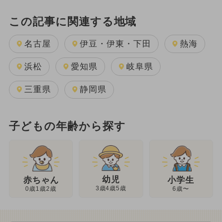
この記事に関連する地域
名古屋
伊豆・伊東・下田
熱海
浜松
愛知県
岐阜県
三重県
静岡県
子どもの年齢から探す
幼児
赤ちゃん
小学生
3歳4歳5歳
0歳1歳2歳
6歳〜