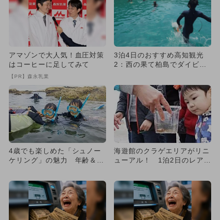
アマゾンで大人気！血圧対策
3泊4日のおすすめ高知観光
はコーヒーに足してみて
2：西の果て柏島でダイビン
グ！ 美しすぎる海に感動！
【PR】森永乳業
4歳でも楽しめた「シュノー
海遊館のクラゲエリアがリニ
ケリング」の魅力 年齢＆持
ューアル！ 1泊2日のレア体
ち物は？
験も開催