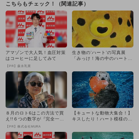
こちらもチェック！（関連記事）
アマゾンで大人気！血圧対策
生き物の’ハート’の写真展
はコーヒーに足してみて
「みっけ！海の中のハートた
ち」
【PR】森永乳業
８月のロト6はこの方法で買
【キュートな動物大集合！】
え!!６つの数字が『完全一
キスしたり！ハート模様の生
致』する方法
き物たちに会えるスポット！
【PR】株式会社MURA