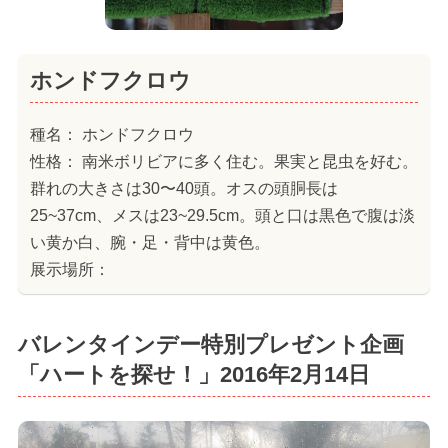
ホンドフクロウ
種名： ホンドフクロウ
性格： 南米ボリビアに多く住む。果実と昆虫を好む。
群れの大きさは30〜40頭。オスの頭胴長は
25~37cm、メスは23~29.5cm。頭と口は黒色で腹は淡
い黄か白、腕・足・背中は黄色。
展示場所：
バレンタインデー特別プレゼント企画
「ハートを探せ！」2016年2月14日