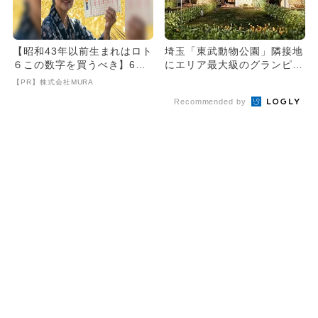
【昭和43年以前生まれはロト
埼玉「東武動物公園」隣接地
６この数字を買うべき】6つ
にエリア最大級のグランピン
の数字が「完全一致」する
グ施設が2026年春OPEN...
【PR】株式会社MURA
方...
Recommended by