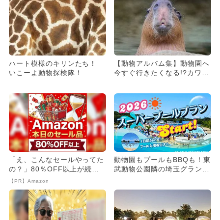
ハート模様のキリンたち！
【動物アルバム集】動物園へ
いこーよ動物探検隊！
今すぐ行きたくなる!?カワイ
イ＆癒し系動物たち
「え、こんなセールやってた
動物園もプールもBBQも！東
の？」80％OFF以上が続々
武動物公園隣の埼玉グランピ
登場！Amazonの本気が...
ングに夏の新プラン登場
【PR】Amazon