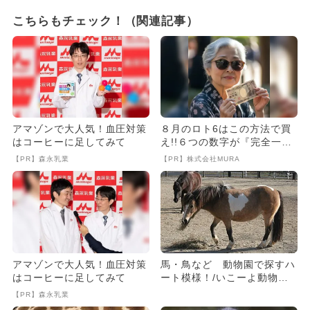
こちらもチェック！（関連記事）
アマゾンで大人気！血圧対策
８月のロト6はこの方法で買
はコーヒーに足してみて
え!!６つの数字が『完全一
致』する方法
【PR】森永乳業
【PR】株式会社MURA
アマゾンで大人気！血圧対策
馬・鳥など 動物園で探すハ
はコーヒーに足してみて
ート模様！/いこーよ動物探
検隊！
【PR】森永乳業