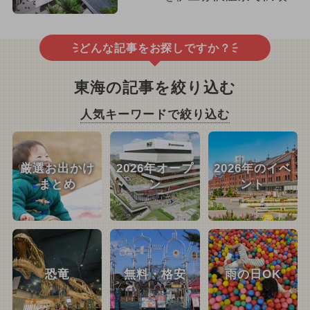
どんな記事をお探しですか？
東海の記事を絞り込む
人気キーワードで絞り込む
厳選お出かけ
2026年オープ
2026年のイベ
まとめ
ン
ント
恐竜
無料・格安
雨の日OK