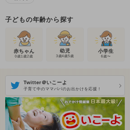
子どもの年齢から探す
幼児
赤ちゃん
小学生
3歳4歳5歳
0歳1歳2歳
6歳〜
Twitter＠いこーよ
子育て中のママパパのお出かけを応援！