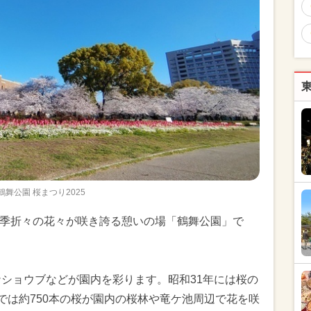
鶴舞公園 桜まつり2025
、四季折々の花々が咲き誇る憩いの場「鶴舞公園」で
。
ナショウブなどが園内を彩ります。昭和31年には桜の
では約750本の桜が園内の桜林や竜ケ池周辺で花を咲