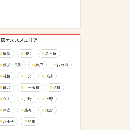
厳選オススメエリア
横浜
那須
名古屋
秩父・長瀞
神戸
お台場
札幌
日光
川越
仙台
二子玉川
品川
立川
川崎
上野
新宿
熱海
鎌倉
八王子
箱根