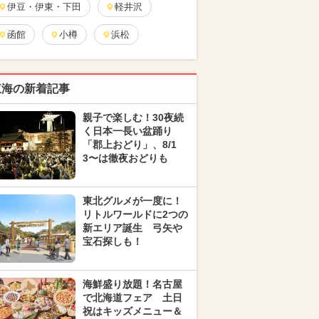
伊豆・伊東・下田
軽井沢
函館
小樽
浜松
東海の新着記事
親子で楽しむ！30夜続
く日本一長い盆踊り
「郡上おどり」、8/1
3〜は徹夜おどりも
東北グルメが一度に！
リトルワールドに2つの
新エリア誕生 弓矢や
宝石探しも！
海鮮盛り放題！名古屋
で北海道フェア 土日
祝はキッズメニュー＆