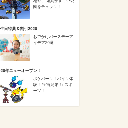
地や、 遊具がすごい公
園をチェック！
生日特典＆割引2026
おでかけバースデーア
イデア20選
026年ニューオープン！
ポケパーク！バイク体
験！ 宇宙兄弟！eスポ
ーツ！