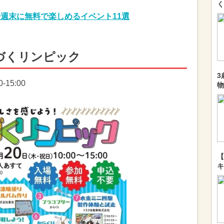
く
の今週末に無料で楽しめるイベント11選
づくリンピック
3
-15:00
物
【
キ