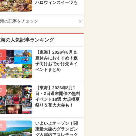
ハロウィンスイーツも
海の記事をチェック
東海の人気記事ランキング
【東海】2026年8月＆
1
夏休みにおすすめ！親
子向けおでかけ先＆イ
ベントまとめ
【東海】2026年8月1
2
日・2日週末開催の無料
イベント18選 大規模夏
祭り＆花火大会も！
いよいよオープン！関
3
東最大級のグランピン
グ＆屋内アスレチック