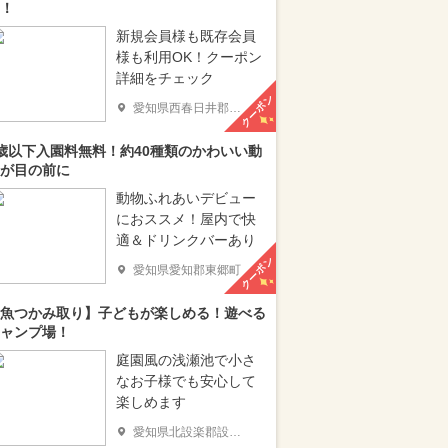
！
新規会員様も既存会員
様も利用OK！クーポン
詳細をチェック
クーポン
愛知県西春日井郡豊山町
歳以下入園料無料！約40種類のかわいい動
が目の前に
動物ふれあいデビュー
におススメ！屋内で快
適＆ドリンクバーあり
クーポン
愛知県愛知郡東郷町
魚つかみ取り】子どもが楽しめる！遊べる
ャンプ場！
庭園風の浅瀬池で小さ
なお子様でも安心して
楽しめます
愛知県北設楽郡設楽町