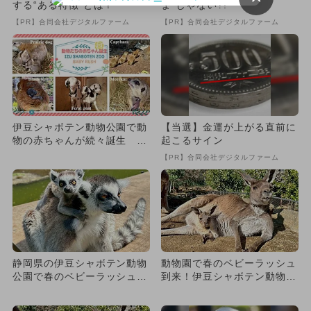
する“ある特徴”とは？
ま”じゃない?!
【PR】合同会社デジタルファーム
【PR】合同会社デジタルファーム
伊豆シャボテン動物公園で動
【当選】金運が上がる直前に
物の赤ちゃんが続々誕生 か
起こるサイン
わいらしい動物の親子に会え
【PR】合同会社デジタルファーム
る
静岡県の伊豆シャボテン動物
動物園で春のベビーラッシュ
公園で春のベビーラッシュ
到来！伊豆シャボテン動物公
6種類の赤ちゃん動物に会え
園に6種の赤ちゃんが続々誕
る
生