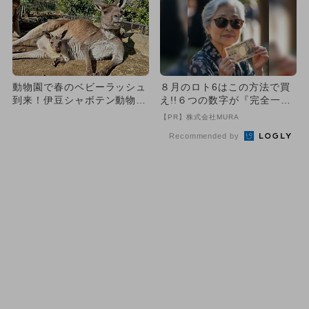
動物園で春のベビーラッシュ
８月のロト6はこの方法で買
到来！伊豆シャボテン動物公
え!!６つの数字が『完全一
園に6種の赤ちゃんが続々誕
致』する方法
【PR】株式会社MURA
生
Recommended by