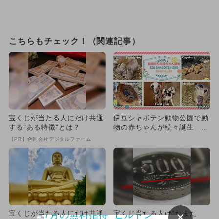
こちらもチェック！（関連記事）
宝くじが当たる人にだけ共通
伊豆シャボテン動物公園で動
する“ある特徴”とは？
物の赤ちゃんが続々誕生 か
わいらしい動物の親子に会え
【PR】合同会社デジタルファーム
る
宝くじが当たる人にだけ共通
宝くじ当たる人は“たまた
×