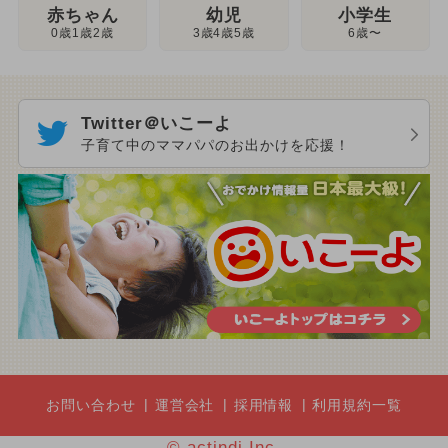
幼児
赤ちゃん
小学生
3歳4歳5歳
0歳1歳2歳
6歳〜
Twitter＠いこーよ
子育て中のママパパのお出かけを応援！
お問い合わせ
運営会社
採用情報
利用規約一覧
© actindi Inc.