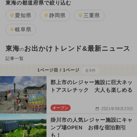
東海の都道府県で絞り込む
愛知県
静岡県
三重県
岐阜県
東海
お出かけトレンド&最新ニュース
の
記事一覧
1ページ目 / 1ページ
全9件
郡上市のレジャー施設に巨大ネッ
トアスレチック 大人も楽しめる
オープン
2021年08月23日
掛川市の人気レジャー施設にキャ
ンプ場OPEN お得な宿泊割引
も！