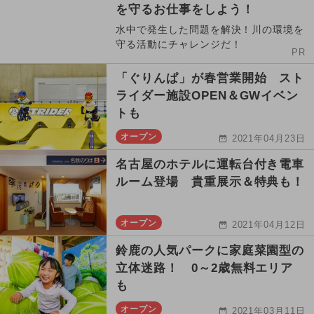
を守るお仕事をしよう！
水中で発生した問題を解決！川の環境を
守る活動にチャレンジだ！
PR
「ぐりんぱ」が春営業開始 スト
ライダー施設OPEN＆GWイベン
トも
オープン
2021年04月23日
名古屋のホテルに運転台付き電車
ルーム登場 貴重展示＆特典も！
オープン
2021年04月12日
鈴鹿の人気パークに家庭菜園型の
立体迷路！ 0～2歳無料エリア
も
オープン
2021年03月11日