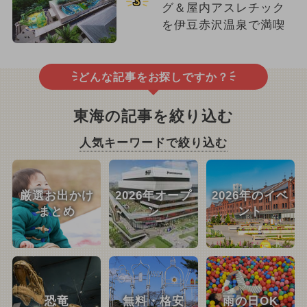
3
グ＆屋内アスレチック
を伊豆赤沢温泉で満喫
どんな記事をお探しですか？
東海の記事を絞り込む
人気キーワードで絞り込む
厳選お出かけ
2026年オープ
2026年のイベ
まとめ
ン
ント
恐竜
無料・格安
雨の日OK