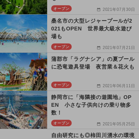
オープン
2021年07月30日
桑名市の大型レジャープールが2
021もOPEN 世界最大級水遊び
場も
オープン
2021年07月21日
蒲郡市「ラグナシア」の夏プール
に恐竜遊具登場 夜営業＆花火も
オープン
2021年06月11日
静岡市に「海隣接の遊園地」OP
EN 小さな子供向けの乗り物多
数！
オープン
2021年05月25日
自由研究にも◎柿田川湧水の環境