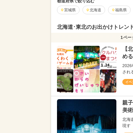
都道府県で絞り込む
宮城県
北海道
福島県
北海道･東北のお出かけトレンド
1ペー
【北
める
20
され
イベ
親子
美術
北海
現す