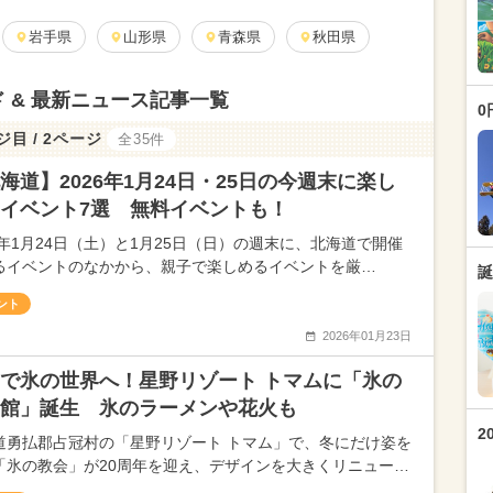
岩手県
山形県
青森県
秋田県
 & 最新ニュース記事一覧
0
ジ目 / 2ページ
全35件
海道】2026年1月24日・25日の今週末に楽し
イベント7選 無料イベントも！
26年1月24日（土）と1月25日（日）の週末に、北海道で開催
るイベントのなかから、親子で楽しめるイベントを厳…
誕
ント
2026年01月23日
で氷の世界へ！星野リゾート トマムに「氷の
館」誕生 氷のラーメンや花火も
2
道勇払郡占冠村の「星野リゾート トマム」で、冬にだけ姿を
「氷の教会」が20周年を迎え、デザインを大きくリニュー…