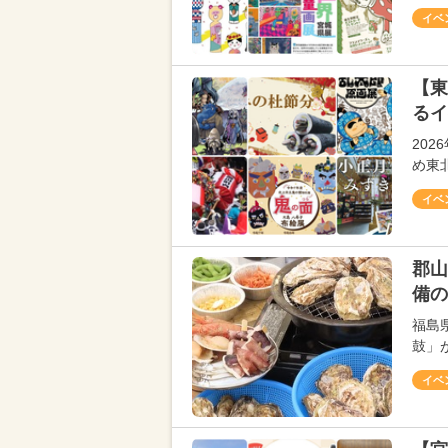
イベ
【東
るイ
20
め東
イベ
郡山
備の
福島
鼓」が
イベ