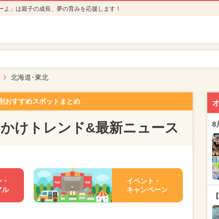
ーよ」は親子の成長、夢の育みを応援します！
北海道･東北
別おすすめスポットまとめ
出かけトレンド&最新ニュース
8
ン・
イベント・
アル
キャンペーン
【