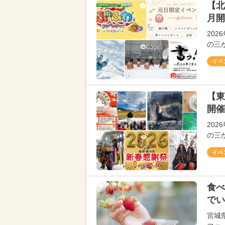
【北
月開
20
の三
イベ
【東
開催
20
の三
イベ
食べ
でい
宮城