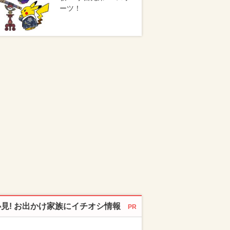
ーツ！
必見! お出かけ家族にイチオシ情報
PR