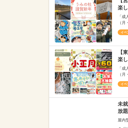
【宮
楽し
「成
（月
イベ
【東
楽し
「成
（月
イベ
未就
放題
屋内