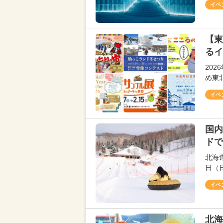
イベ
【東
るイ
20
め東
イベ
国内
ドで
北海
日（
イベ
北海