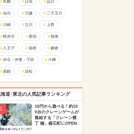
札幌
日光
品川
仙台
川越
二子玉川
川崎
立川
上野
軽井沢
新宿
熱海
八王子
箱根
鎌倉
伊豆・伊東・下田
小樽
函館
浜松
北海道･東北の人気記事ランキング
10円から遊べる！約18
1
0台のクレーンゲームが
集結する「クレーン横
丁 極」鏡石町にOPEN