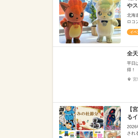
やス
北海
ロコ
イベ
全天
平日
得！
宮
【宮
るイ
20
され