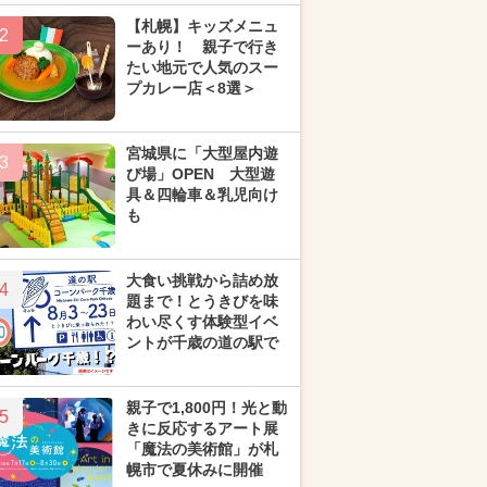
【札幌】キッズメニュ
2
ーあり！ 親子で行き
たい地元で人気のスー
プカレー店＜8選＞
宮城県に「大型屋内遊
3
び場」OPEN 大型遊
具＆四輪車＆乳児向け
も
大食い挑戦から詰め放
4
題まで！とうきびを味
わい尽くす体験型イベ
ントが千歳の道の駅で
親子で1,800円！光と動
5
きに反応するアート展
「魔法の美術館」が札
幌市で夏休みに開催