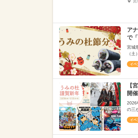
宮
アナ
で「
宮城
（土
イベ
【宮
開催
20
の三
イベ