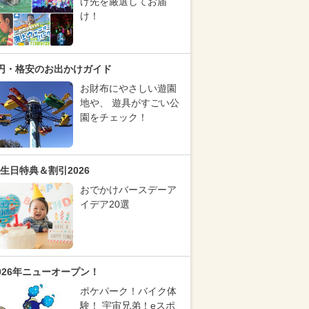
け先を厳選してお届
け！
円・格安のお出かけガイド
お財布にやさしい遊園
地や、 遊具がすごい公
園をチェック！
生日特典＆割引2026
おでかけバースデーア
イデア20選
026年ニューオープン！
ポケパーク！バイク体
験！ 宇宙兄弟！eスポ