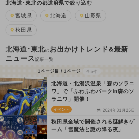
北海道･東北の都道府県で絞り込む
宮城県
北海道
山形県
秋田県
北海道･東北
お出かけトレンド&最新
の
ニュース
記事一覧
1ページ目 / 1ページ
全5件
北海道・北湯沢温泉「森のソラニ
ワ」で「ふわふわパークin森のソ
ラニワ」開催！
イベント
2024年01月25日
秋田県全域で開催される謎解きゲ
ーム「雪魔法と謎の降る夜」