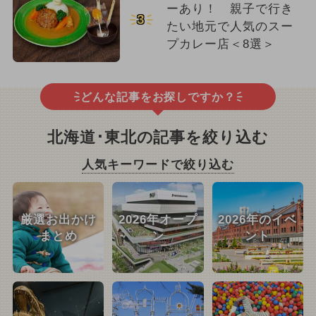
ーあり！ 親子で行き
3
たい地元で人気のスー
プカレー店＜8選＞
どんな記事をお探しですか？
北海道･東北の記事を絞り込む
人気キーワードで絞り込む
厳選お出かけ
2026年オープ
2026年のイベ
まとめ
ン
ント