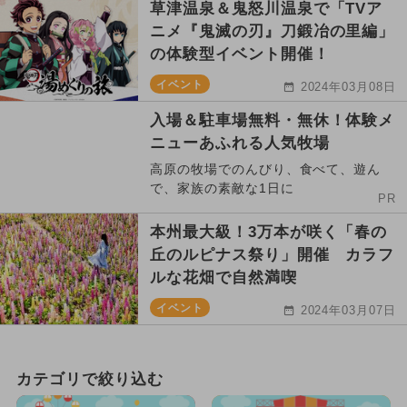
草津温泉＆鬼怒川温泉で「TVア
ニメ『鬼滅の刃』刀鍛冶の里編」
の体験型イベント開催！
イベント
2024年03月08日
入場＆駐車場無料・無休！体験メ
ニューあふれる人気牧場
高原の牧場でのんびり、食べて、遊ん
で、家族の素敵な1日に
PR
本州最大級！3万本が咲く「春の
丘のルピナス祭り」開催 カラフ
ルな花畑で自然満喫
イベント
2024年03月07日
カテゴリで絞り込む