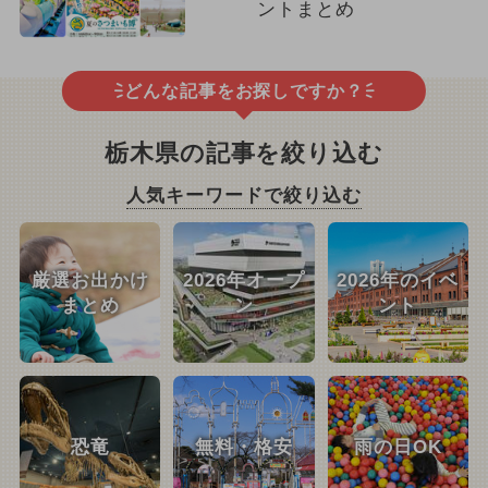
ントまとめ
どんな記事をお探しですか？
栃木県の記事を絞り込む
人気キーワードで絞り込む
厳選お出かけ
2026年オープ
2026年のイベ
まとめ
ン
ント
恐竜
無料・格安
雨の日OK