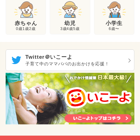
幼児
赤ちゃん
小学生
3歳4歳5歳
0歳1歳2歳
6歳〜
Twitter＠いこーよ
子育て中のママパパのお出かけを応援！