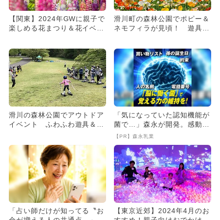
【関東】2024年GWに親子で
滑川町の森林公園でポピー＆
楽しめる花まつり＆花イベン
ネモフィラが見頃！ 遊具も
ト10選
楽しめる
滑川の森林公園でアウトドア
「気になっていた認知機能が
イベント ふわふわ遊具＆絶
菌で…」森永が開発。感動の
景花畑も
70代続出
【PR】森永乳業
「占い師だけが知ってる〝お
【東京近郊】2024年4月のお
金が増える人の共通点〟」
すすめ！親子向けおでかけ先