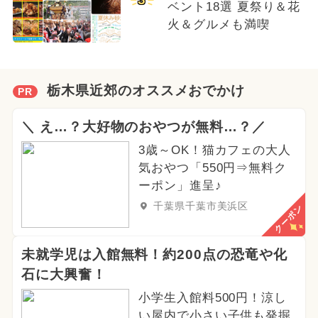
ベント18選 夏祭り＆花
火＆グルメも満喫
栃木県近郊のオススメおでかけ
PR
＼ え…？大好物のおやつが無料…？／
3歳～OK！猫カフェの大人
気おやつ「550円⇒無料ク
ーポン」進呈♪
千葉県千葉市美浜区
クーポン
未就学児は入館無料！約200点の恐竜や化
石に大興奮！
小学生入館料500円！涼し
い屋内で小さい子供も発掘