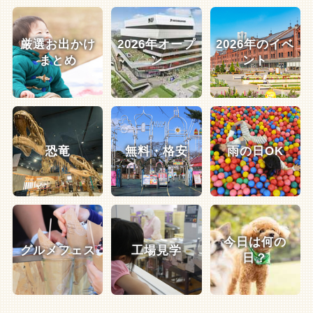
厳選お出かけ
2026年オープ
2026年のイベ
まとめ
ン
ント
恐竜
無料・格安
雨の日OK
今日は何の
グルメフェス
工場見学
日？