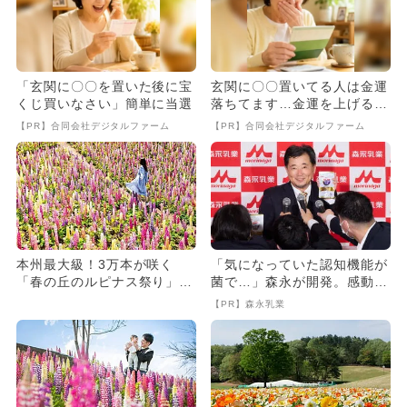
「玄関に〇〇を置いた後に宝
玄関に〇〇置いてる人は金運
くじ買いなさい」簡単に当選
落ちてます…金運を上げる方
法とは
【PR】合同会社デジタルファーム
【PR】合同会社デジタルファーム
本州最大級！3万本が咲く
「気になっていた認知機能が
「春の丘のルピナス祭り」開
菌で…」森永が開発。感動の
催 カラフルな花畑で自然満
70代続出
【PR】森永乳業
喫