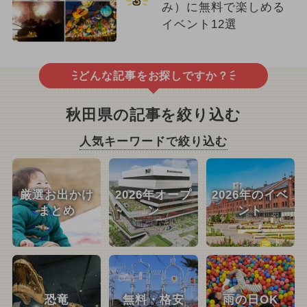
3
み）に無料で楽しめる
イベント12選
どんな記事をお探しですか？
秋田県の記事を絞り込む
人気キーワードで絞り込む
厳選お出かけ
2026年オープ
2026年のイベ
まとめ
ン
ント
恐竜
無料・格安
雨の日OK