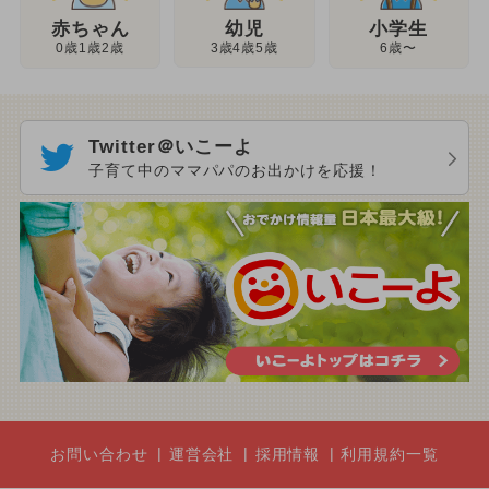
幼児
赤ちゃん
小学生
3歳4歳5歳
0歳1歳2歳
6歳〜
Twitter＠いこーよ
子育て中のママパパのお出かけを応援！
お問い合わせ
運営会社
採用情報
利用規約一覧