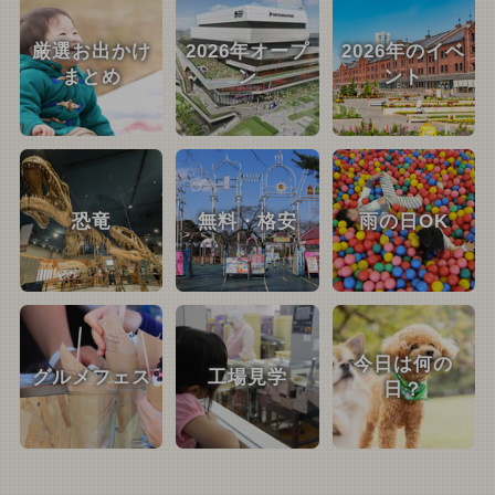
厳選お出かけ
2026年オープ
2026年のイベ
まとめ
ン
ント
恐竜
無料・格安
雨の日OK
今日は何の
グルメフェス
工場見学
日？