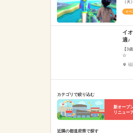
（火
イベ
イオ
適♪
【3
☆
福
カテゴリで絞り込む
新オープ
リニュー
近隣の都道府県で探す