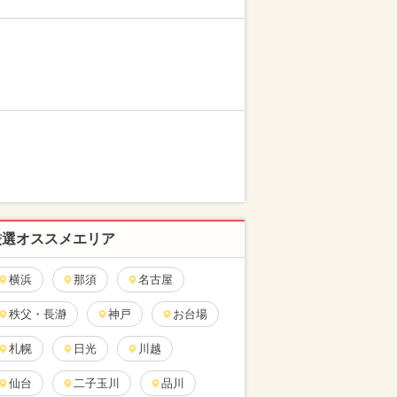
厳選オススメエリア
横浜
那須
名古屋
秩父・長瀞
神戸
お台場
札幌
日光
川越
仙台
二子玉川
品川