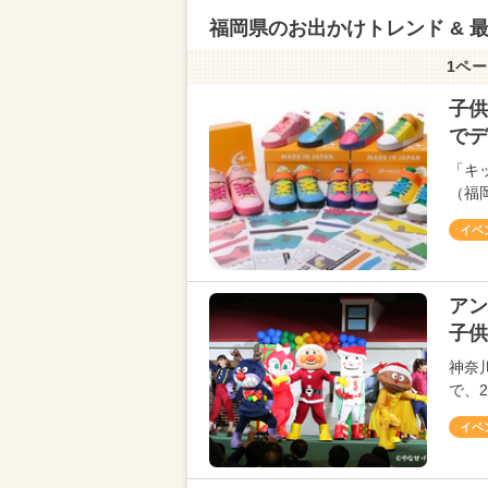
福岡県のお出かけトレンド & 
1ペー
子供
でデ
「キ
（福岡
イベ
ア
子供
神奈
で、2
イベ