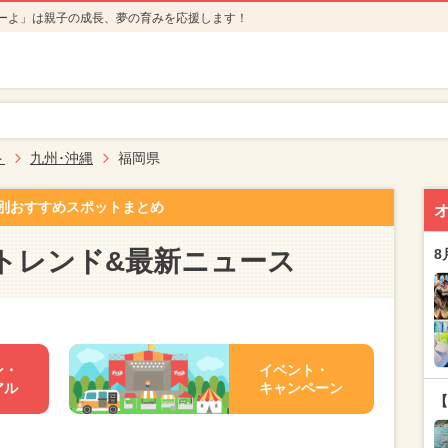
ーよ」は親子の成長、夢の育みを応援します！
ト
九州･沖縄
福岡県
別おすすめスポットまとめ
トレンド&最新ニュース
8
ン・
イベント・
アル
キャンペーン
【