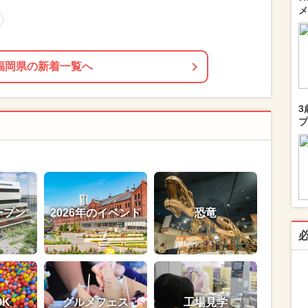
メ
福岡県の新着一覧へ
3
プ
ープン
2026年のイベント
恐竜
OK
グルメフェス
工場見学