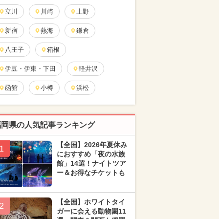
立川
川崎
上野
新宿
熱海
鎌倉
八王子
箱根
伊豆・伊東・下田
軽井沢
函館
小樽
浜松
福岡県の人気記事ランキング
【全国】2026年夏休み
1
におすすめ「夜の水族
館」14選！ナイトツア
ー＆お得なチケットも
【全国】ホワイトタイ
2
ガーに会える動物園11