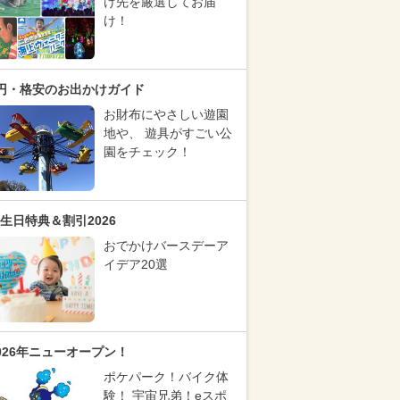
け先を厳選してお届
け！
円・格安のお出かけガイド
お財布にやさしい遊園
地や、 遊具がすごい公
園をチェック！
生日特典＆割引2026
おでかけバースデーア
イデア20選
026年ニューオープン！
ポケパーク！バイク体
験！ 宇宙兄弟！eスポ