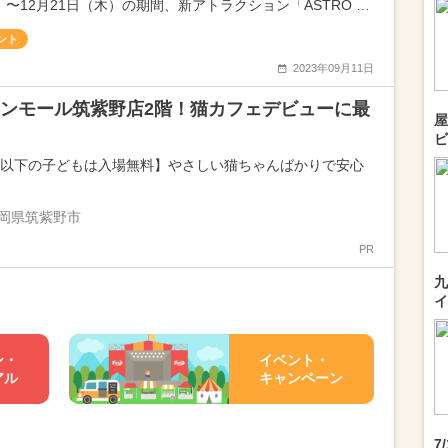
）〜12月21日（木）の期間、新アトラクション「ASTRO …
ント
2023年09月11日
ンモール筑紫野店2階！猫カフェデビューに最
屋
ビ
歳以下の子どもは入場無料】やさしい猫ちゃんばかりで安心
岡県筑紫野市
PR
九
イ
ン・
イベント・
アル
キャンペーン
7