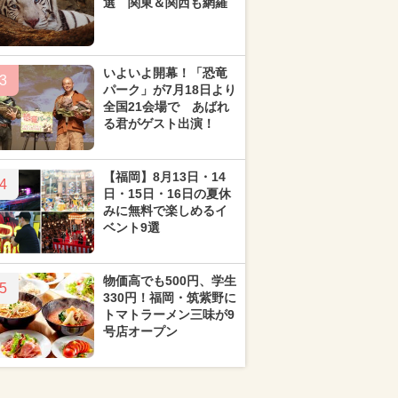
選 関東＆関西も網羅
いよいよ開幕！「恐竜
3
パーク」が7月18日より
全国21会場で あばれ
る君がゲスト出演！
【福岡】8月13日・14
4
日・15日・16日の夏休
みに無料で楽しめるイ
ベント9選
物価高でも500円、学生
5
330円！福岡・筑紫野に
トマトラーメン三味が9
号店オープン