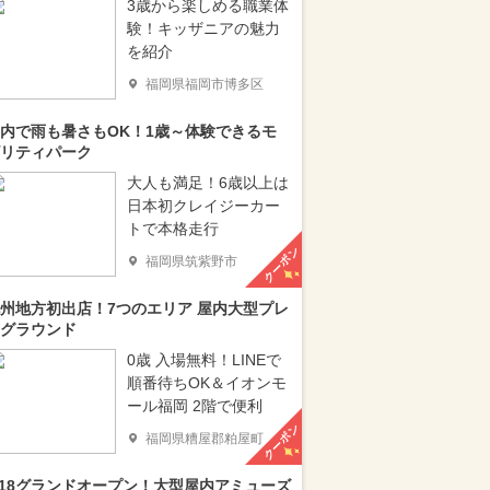
3歳から楽しめる職業体
験！キッザニアの魅力
を紹介
福岡県福岡市博多区
内で雨も暑さもOK！1歳～体験できるモ
リティパーク
大人も満足！6歳以上は
日本初クレイジーカー
トで本格走行
クーポン
福岡県筑紫野市
州地方初出店！7つのエリア 屋内大型プレ
グラウンド
0歳 入場無料！LINEで
順番待ちOK＆イオンモ
ール福岡 2階で便利
クーポン
福岡県糟屋郡粕屋町
/18グランドオープン！大型屋内アミューズ