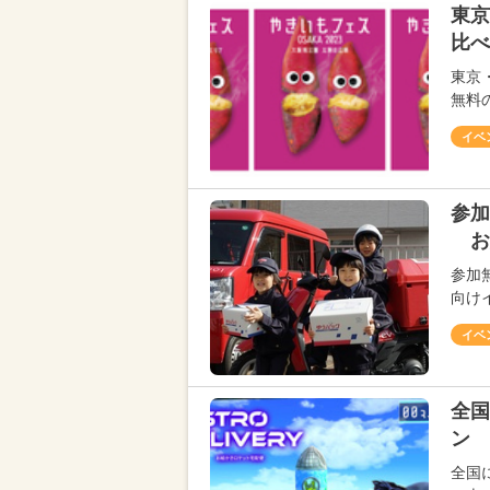
東京
比べ
東京
無料
イベ
参加
お
参加
向け
イベ
全国
ン 
全国