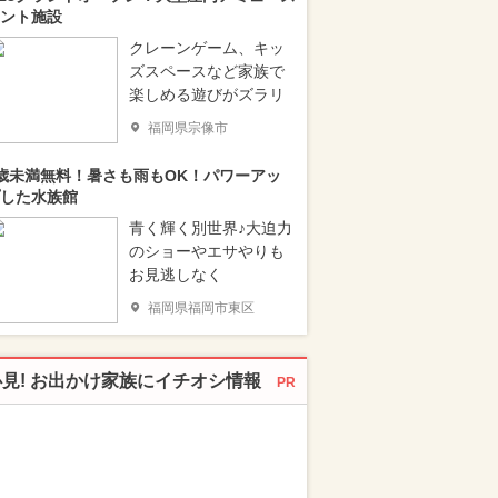
ント施設
クレーンゲーム、キッ
ズスペースなど家族で
楽しめる遊びがズラリ
福岡県宗像市
歳未満無料！暑さも雨もOK！パワーアッ
した水族館
青く輝く別世界♪大迫力
のショーやエサやりも
お見逃しなく
福岡県福岡市東区
必見! お出かけ家族にイチオシ情報
PR