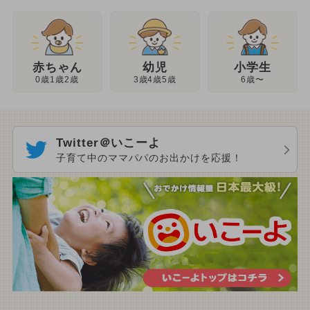
幼児
赤ちゃん
小学生
3歳4歳5歳
0歳1歳2歳
6歳〜
Twitter＠いこーよ
子育て中のママパパのお出かけを応援！