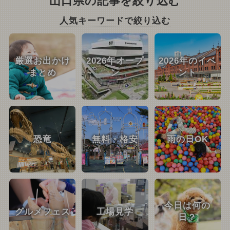
山口県の記事を絞り込む
人気キーワードで絞り込む
厳選お出かけ
2026年オープ
2026年のイベ
まとめ
ン
ント
恐竜
無料・格安
雨の日OK
今日は何の
グルメフェス
工場見学
日？