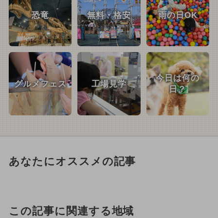
恐竜
無料・格安
雨の日OK
今日は何の
グルメフェス
工場見学
日？
あなたにオススメの記事
この記事に関連する地域