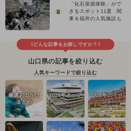
「化石発掘体験」がで
きるスポット11選 関
3
東＆福井の人気施設も
どんな記事をお探しですか？
山口県の記事を絞り込む
人気キーワードで絞り込む
厳選お出かけ
2026年オープ
2026年のイベ
まとめ
ン
ント