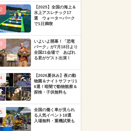
【2025】全国の海上＆
2
水上アスレチック17
選 ウォーターパーク
で1日満喫
いよいよ開幕！「恐竜
3
パーク」が7月18日より
全国21会場で あばれ
る君がゲスト出演！
【2026夏休み】夜の動
4
物園＆ナイトサファリ1
6選！暗闇で動物観察＆
探検・子供無料も
全国の働く車が見られ
5
る人気イベント18選
入場無料・重機試乗も