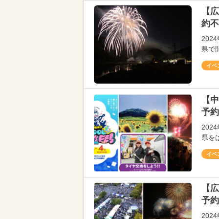
【広
約不
20
県で
イベ
【中
予約
20
県を
イベ
【広
予約
20