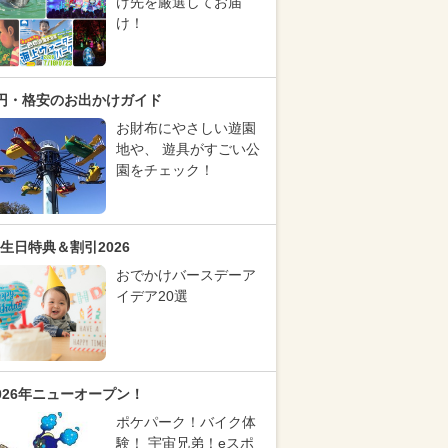
け先を厳選してお届
け！
円・格安のお出かけガイド
お財布にやさしい遊園
地や、 遊具がすごい公
園をチェック！
生日特典＆割引2026
おでかけバースデーア
イデア20選
026年ニューオープン！
ポケパーク！バイク体
験！ 宇宙兄弟！eスポ