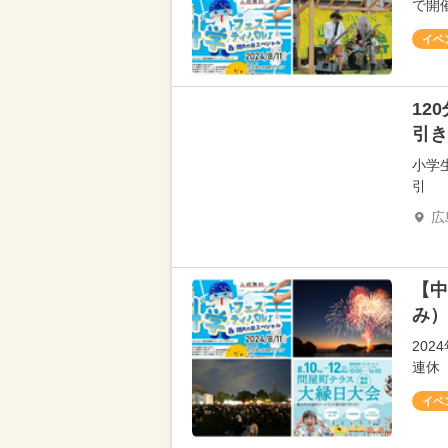
で開
イベ
12
引き
小学
引
広
【中
み）
202
連休
イベ