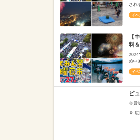
され
イベ
【中
料＆
20
め中
イベ
ピュ
会員
広