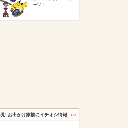
ーツ！
必見! お出かけ家族にイチオシ情報
PR