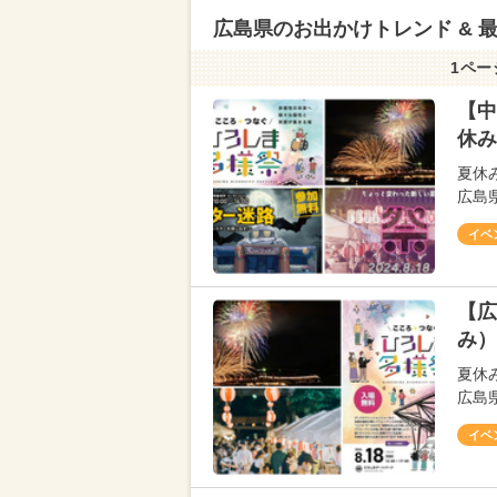
広島県のお出かけトレンド & 
1ペー
【中
休み
夏休
広島
イベ
【広
み）
夏休
広島
イベ