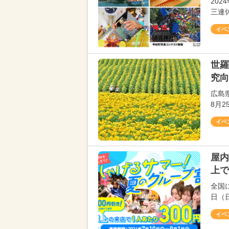
202
三連
イベ
世羅
究向
広島
8月
イベ
屋内
上で
全国に
日（
イベ