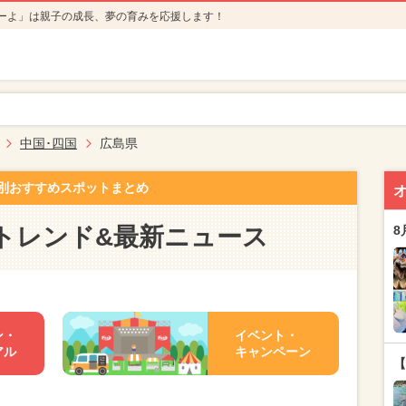
ーよ」は親子の成長、夢の育みを応援します！
中国･四国
広島県
別おすすめスポットまとめ
トレンド&最新ニュース
8
ン・
イベント・
アル
キャンペーン
【