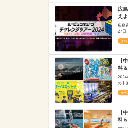
広島
えよ
広島
27
イベ
【中
料＆
20
め中
イベ
【中
料＆