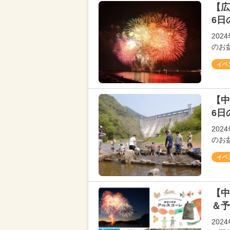
【広
6日
202
のお
イベ
【中
6日
202
のお
イベ
【中
＆予
20