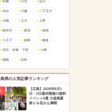
札幌
日光
品川
仙台
川越
二子玉川
川崎
立川
上野
軽井沢
新宿
熱海
八王子
箱根
鎌倉
伊豆・伊東・下田
小樽
函館
浜松
広島県の人気記事ランキング
【広島】2026年8月1
1
日・2日週末開催の無料
イベント6選 大規模夏
祭り＆花火も満喫