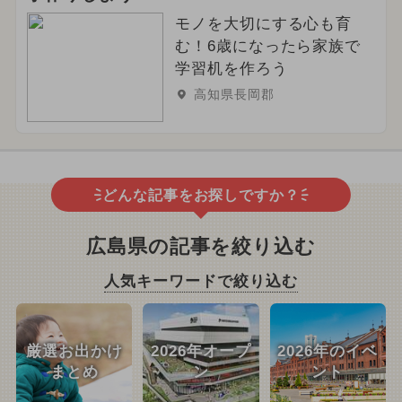
モノを大切にする心も育
む！6歳になったら家族で
学習机を作ろう
高知県長岡郡
どんな記事をお探しですか？
広島県の記事を絞り込む
人気キーワードで絞り込む
厳選お出かけ
2026年オープ
2026年のイベ
まとめ
ン
ント