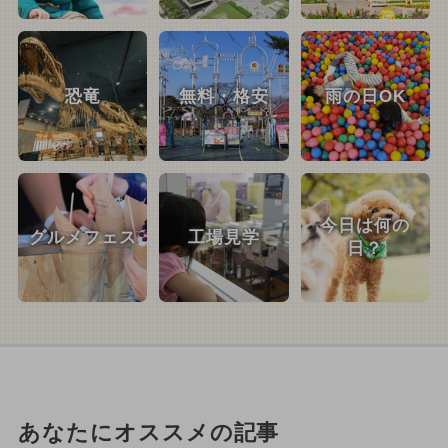
恐竜
無料・格安
雨の日OK
今日は何の
グルメフェス
工場見学
日？
あなたにオススメの記事