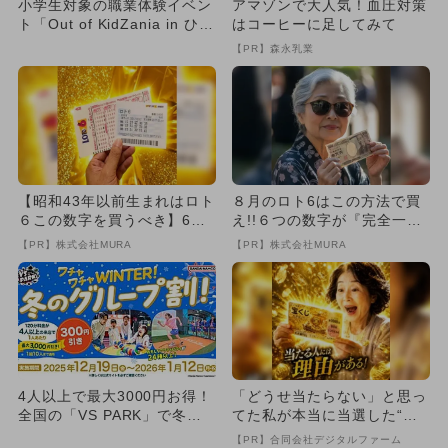
小学生対象の職業体験イベン
アマゾンで大人気！血圧対策
ト「Out of KidZania in ひろ
はコーヒーに足してみて
しま」が...
【PR】森永乳業
【昭和43年以前生まれはロト
８月のロト6はこの方法で買
６この数字を買うべき】6つ
え!!６つの数字が『完全一
の数字が「完全一致」する
致』する方法
【PR】株式会社MURA
【PR】株式会社MURA
方...
4人以上で最大3000円お得！
「どうせ当たらない」と思っ
全国の「VS PARK」で冬の
てた私が本当に当選した“買
グループ割 中学生以...
い方”がこれ
【PR】合同会社デジタルファーム