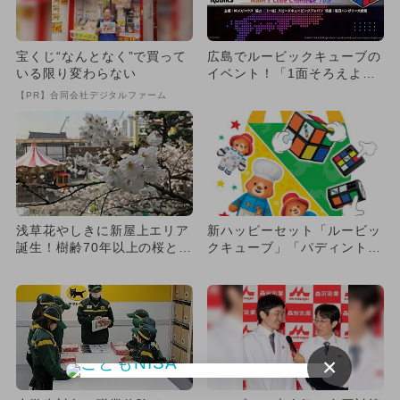
宝くじ“なんとなく”で買って
広島でルービックキューブの
いる限り変わらない
イベント！「1面そろえよう
教室」や「SCJ記録認定
【PR】合同会社デジタルファーム
会」...
浅草花やしきに新屋上エリア
新ハッピーセット「ルービッ
誕生！樹齢70年以上の桜と
クキューブ」「パディント
「はなかっぱ」コラボで春満
ン」全紹介
喫
×