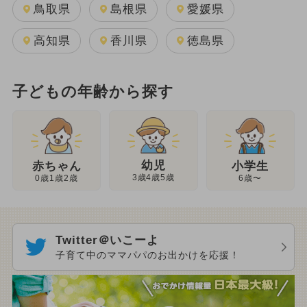
鳥取県
島根県
愛媛県
高知県
香川県
徳島県
子どもの年齢から探す
幼児
赤ちゃん
小学生
3歳4歳5歳
0歳1歳2歳
6歳〜
Twitter＠いこーよ
子育て中のママパパのお出かけを応援！