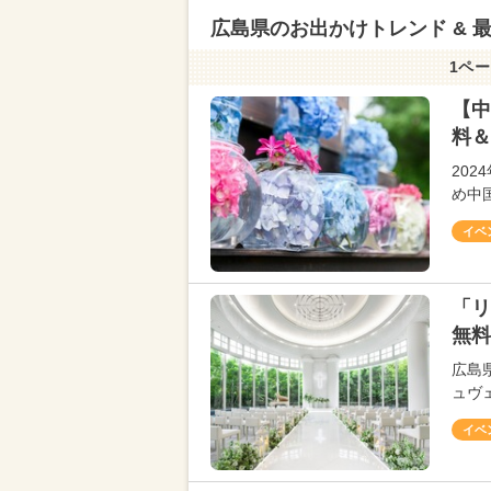
広島県のお出かけトレンド & 
1ペー
【中
料＆
20
め中
イベ
「リ
無料
広島
ュヴ
イベ