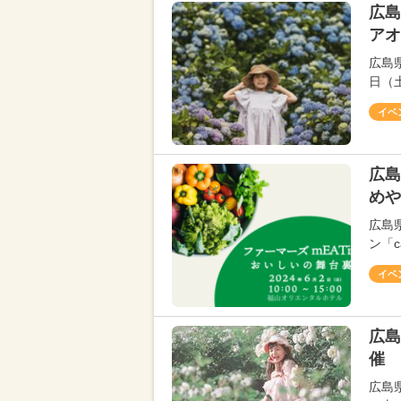
広島
アオ
広島県
日（
イベ
広島
めや
広島
ン「c
イベ
広島
催 
広島