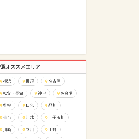
厳選オススメエリア
横浜
那須
名古屋
秩父・長瀞
神戸
お台場
札幌
日光
品川
仙台
川越
二子玉川
川崎
立川
上野