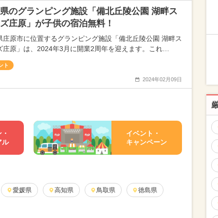
県のグランピング施設「備北丘陵公園 湖畔ス
ズ庄原」が子供の宿泊無料！
県庄原市に位置するグランピング施設「備北丘陵公園 湖畔ス
ズ庄原」は、2024年3月に開業2周年を迎えます。これ…
ント
2024年02月09日
ン・
イベント・
アル
キャンペーン
愛媛県
高知県
鳥取県
徳島県