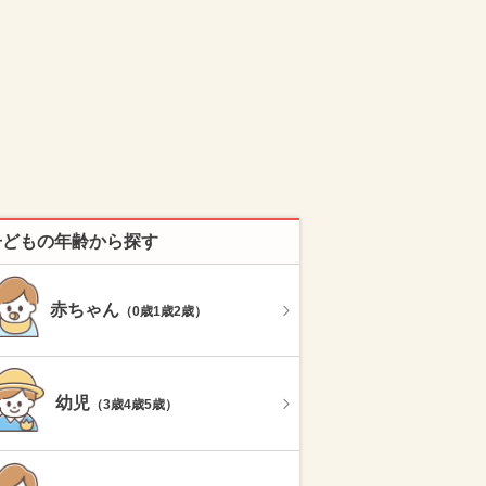
子どもの年齢から探す
赤ちゃん
（0歳1歳2歳）
幼児
（3歳4歳5歳）