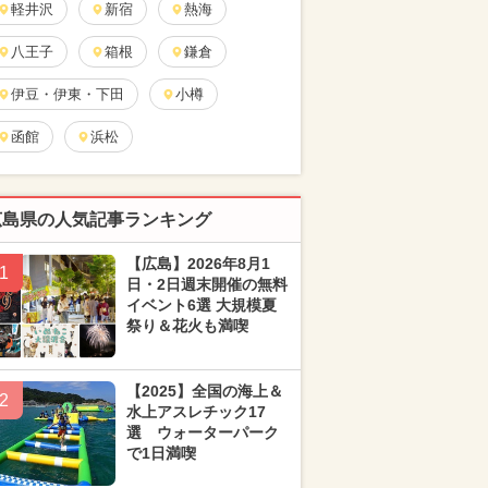
軽井沢
新宿
熱海
八王子
箱根
鎌倉
伊豆・伊東・下田
小樽
函館
浜松
広島県の人気記事ランキング
【広島】2026年8月1
1
日・2日週末開催の無料
イベント6選 大規模夏
祭り＆花火も満喫
【2025】全国の海上＆
2
水上アスレチック17
選 ウォーターパーク
で1日満喫