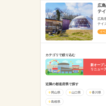
広島
テイ
広島
テイ
イベ
カテゴリで絞り込む
新オープ
リニュー
近隣の都道府県で探す
岡山県
山口県
香川県
島根県