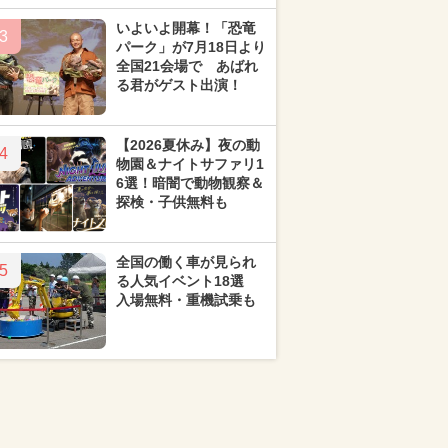
いよいよ開幕！「恐竜
3
パーク」が7月18日より
全国21会場で あばれ
る君がゲスト出演！
【2026夏休み】夜の動
4
物園＆ナイトサファリ1
6選！暗闇で動物観察＆
探検・子供無料も
全国の働く車が見られ
5
る人気イベント18選
入場無料・重機試乗も