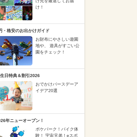
け先を厳選してお届
け！
円・格安のお出かけガイド
お財布にやさしい遊園
地や、 遊具がすごい公
園をチェック！
生日特典＆割引2026
おでかけバースデーア
イデア20選
026年ニューオープン！
ポケパーク！バイク体
験！ 宇宙兄弟！eスポ