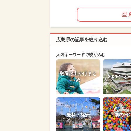
広島県の記事を絞り込む
人気キーワードで絞り込む
厳選お出かけまと
2026年オ
め
無料・格安
雨の日