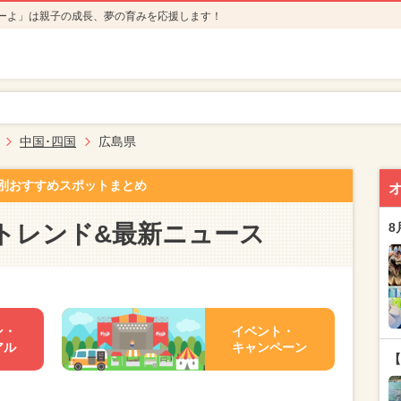
ーよ」は親子の成長、夢の育みを応援します！
中国･四国
広島県
別おすすめスポットまとめ
トレンド&最新ニュース
8
ン・
イベント・
アル
キャンペーン
【