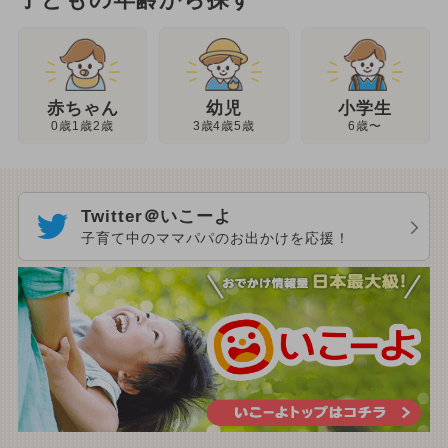
子どもの年齢から探す
幼児
赤ちゃん
小学生
3歳4歳5歳
0歳1歳2歳
6歳〜
Twitter＠いこーよ
子育て中のママパパのお出かけを応援！