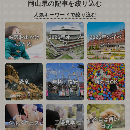
岡山県の記事を絞り込む
人気キーワードで絞り込む
厳選お出かけ
2026年オープ
2026年のイベ
まとめ
ン
ント
恐竜
無料・格安
雨の日OK
今日は何の
グルメフェス
工場見学
日？