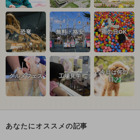
恐竜
無料・格安
雨の日OK
今日は何の
グルメフェス
工場見学
日？
あなたにオススメの記事