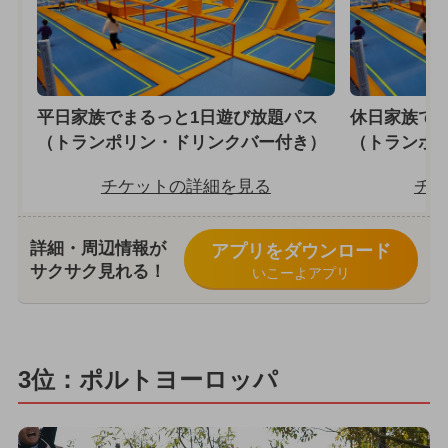
平日家族でまるっと1日遊び放題パス
休日家族で
（トランポリン・ドリンクバー付き）
（トランポ
チケットの詳細を見る
チケ
詳細・周辺情報が
アプリをダウンロード
サクサク見れる！
いこーよアプリ
3位：ポルトヨーロッパ