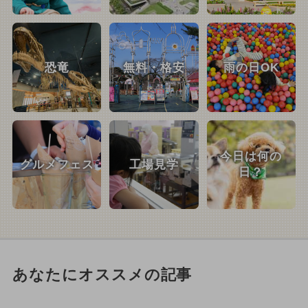
恐竜
無料・格安
雨の日OK
今日は何の
グルメフェス
工場見学
日？
あなたにオススメの記事