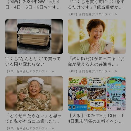
【関西】2024年GW！5月3
「宝くじを買う前に〇〇をす
日・4日・5日・6日おすすめ
るだけです」7億当選者が続
イベント25選
出
【PR】合同会社デジタルファーム
宝くじ“なんとなく”で買って
「占い師だけが知ってる〝お
いる限り変わらない
金が増える人の共通点〟」
【PR】合同会社デジタルファーム
【PR】合同会社デジタルファーム
「どうせ当たらない」と思っ
【大阪】2026年6月13日・1
てた私が本当に当選した“買
4日週末開催の無料イベント9
い方”がこれ
選 大規模まつり＆フ...
【PR】合同会社デジタルファーム