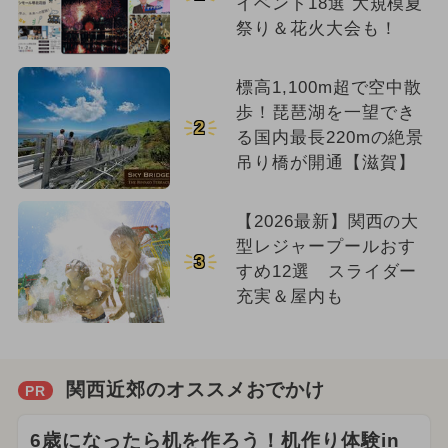
イベント18選 大規模夏
祭り＆花火大会も！
標高1,100m超で空中散
歩！琵琶湖を一望でき
2
る国内最長220mの絶景
吊り橋が開通【滋賀】
【2026最新】関西の大
型レジャープールおす
3
すめ12選 スライダー
充実＆屋内も
関西近郊のオススメおでかけ
PR
6歳になったら机を作ろう！机作り体験in