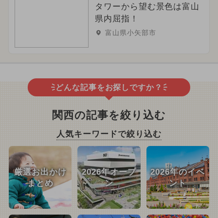
タワーから望む景色は富山
県内屈指！
富山県小矢部市
どんな記事をお探しですか？
関西の記事を絞り込む
人気キーワードで絞り込む
厳選お出かけ
2026年オープ
2026年のイベ
まとめ
ン
ント