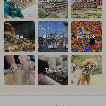
厳選お出かけ
2026年オープ
2026年のイベ
まとめ
ン
ント
恐竜
無料・格安
雨の日OK
今日は何の
グルメフェス
工場見学
日？