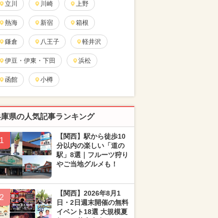
立川
川崎
上野
熱海
新宿
箱根
鎌倉
八王子
軽井沢
伊豆・伊東・下田
浜松
函館
小樽
兵庫県の人気記事ランキング
【関西】駅から徒歩10
1
分以内の楽しい「道の
駅」8選｜フルーツ狩り
やご当地グルメも！
【関西】2026年8月1
2
日・2日週末開催の無料
イベント18選 大規模夏