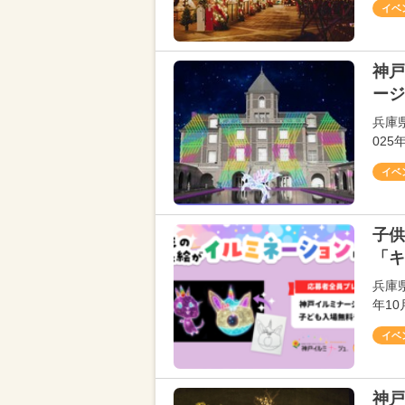
イベ
神戸
ージ
兵庫
025
イベ
子供
「キ
兵庫
年10
イベ
神戸