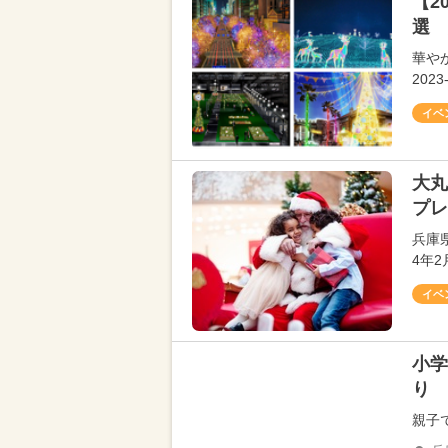
【2
選 
華や
20
イベ
大丸
プレ
兵庫
4年
イベ
小学
り
親子