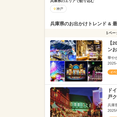
兵庫県のエリアで絞り込む
神戸
兵庫県のお出かけトレンド & 
1ペー
【2
ンお
華や
20
イベ
ドイ
戸ク
兵庫
202