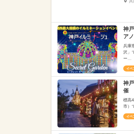
兵
神戸
アノ
兵庫
沢」
ー…
イベ
神戸
催 
標高
市）
イベ