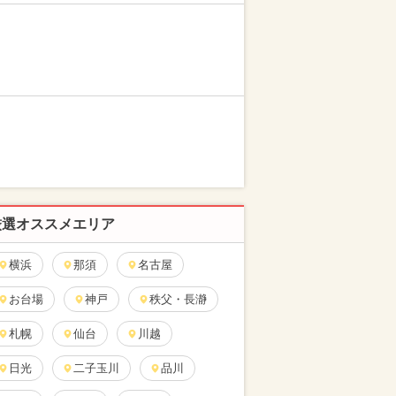
厳選オススメエリア
横浜
那須
名古屋
お台場
神戸
秩父・長瀞
札幌
仙台
川越
日光
二子玉川
品川