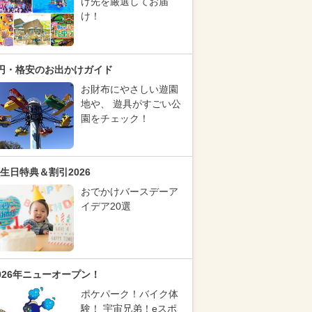
け先を厳選してお届
け！
円・格安のお出かけガイド
お財布にやさしい遊園
地や、 遊具がすごい公
園をチェック！
生日特典＆割引2026
おでかけバースデーア
イデア20選
026年ニューオープン！
ポケパーク！バイク体
験！ 宇宙兄弟！eスポ