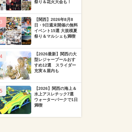
祭り＆花火大会も！
【関西】2026年8月8
3
日・9日週末開催の無料
イベント15選 大規模夏
祭り＆マルシェも満喫
【2026最新】関西の大
4
型レジャープールおす
すめ12選 スライダー
充実＆屋内も
【2026】関西の海上＆
5
水上アスレチック7選
ウォーターパークで1日
満喫