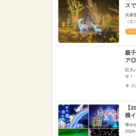
スで
兵庫
（土
イベ
親子
ア◎
巨大
を！
兵
【2
模イ
華や
20