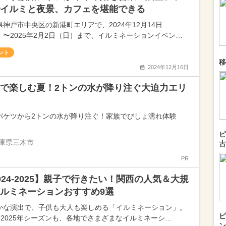
イルミと夜景、カフェを堪能できる
県神戸市中央区の新港町エリアで、2024年12月14日
）〜2025年2月2日（日）まで、イルミネーションイベン…
ント
移
2024年12月16日
で楽しむ夏！2トンの水が降り注ぐ大迫力エリ
バケツから2トンの水が降り注ぐ！家族でびしょ濡れ体験
ピ
庫県三木市
古
PR
024-2025】親子で行きたい！関西の人気＆大規
ルミネーションおすすめ9選
かな演出で、子供も大人も楽しめる「イルミネーション」。
ピ
24-2025年シーズンも、各地でさまざまなイルミネーシ…
ン