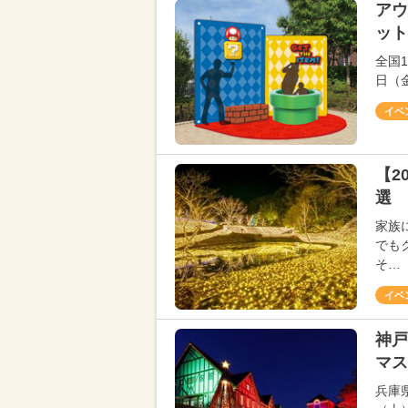
アウ
ット
全国
日（
イベ
【2
選 
家族
でも
そ…
イベ
神戸
マス
兵庫