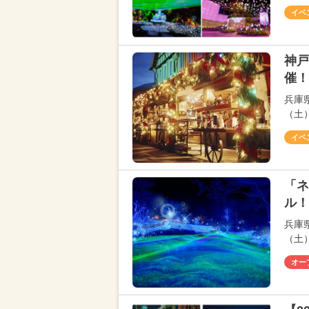
イベ
神戸
催！
兵庫
（土
イベ
「ネ
ル！
兵庫
（土
オー