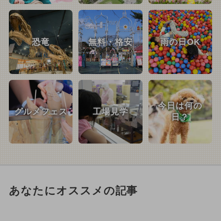
恐竜
無料・格安
雨の日OK
今日は何の
グルメフェス
工場見学
日？
あなたにオススメの記事