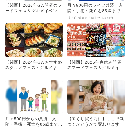
【関西】2025年GW開催のフ
月々500円のライフ共済 入
ードフェス＆グルメイベン
院・手術・死亡を85歳まで保
ト 入場無料＆子供向け体
障
【PR】愛知県共済生活協同組合
験...
【関西】2024年GWおすすめ
【関西】2025年春休み開催
のグルメフェス・グルメまつ
のフードフェス＆グルメイベ
り5選！
ント 入場無料＆子供向け
体...
月々500円からの共済 入
【宝くじ買う前に】ここで気
院・手術・死亡を85歳まで保
づくかどうかで変わります
障