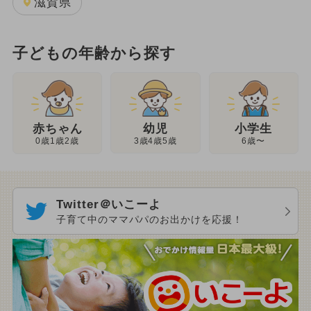
滋賀県
子どもの年齢から探す
幼児
赤ちゃん
小学生
3歳4歳5歳
0歳1歳2歳
6歳〜
Twitter＠いこーよ
子育て中のママパパのお出かけを応援！