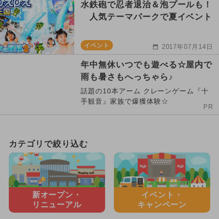
水鉄砲で忍者退治＆泡プールも！
人気テーマパークで夏イベント
イベント
2017年07月14日
年中無休いつでも遊べる☆屋内で
雨も暑さもへっちゃら♪
話題の10本アーム クレーンゲーム『十
手観音』家族で爆獲体験☆
PR
カテゴリで絞り込む
新オープン・
イベント・
リニューアル
キャンペーン