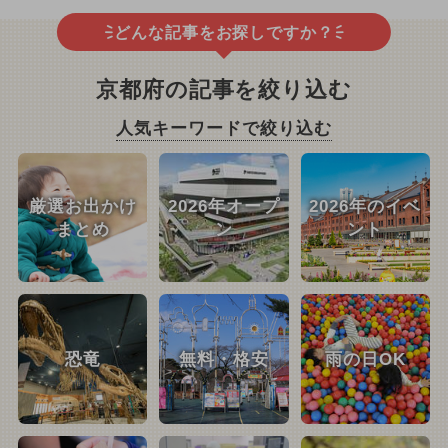
どんな記事をお探しですか？
京都府の記事を絞り込む
人気キーワードで絞り込む
厳選お出かけ
2026年オープ
2026年のイベ
まとめ
ン
ント
恐竜
無料・格安
雨の日OK