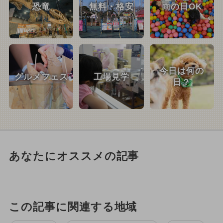
恐竜
無料・格安
雨の日OK
今日は何の
グルメフェス
工場見学
日？
あなたにオススメの記事
この記事に関連する地域