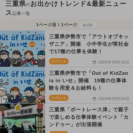
三重県
お出かけトレンド&最新ニュー
の
ス
記事一覧
1ページ目 / 1ページ
全4件
三重県伊勢市で「アウトオブキッ
ザニア」開催 小中学生が実社会
で17種の仕事を体験！
イベント
2025年09月30日
三重県伊勢市で「Out of KidZan
ia in いせ」開催 19種の仕事体
験を用意＆お給料も！
イベント
2024年09月04日
三重県「ボートレース津」で親子
で楽しめる仕事体験イベント「カ
ンドゥー」が出張開催