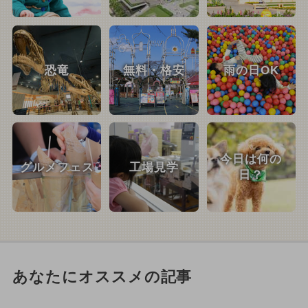
恐竜
無料・格安
雨の日OK
今日は何の
グルメフェス
工場見学
日？
あなたにオススメの記事