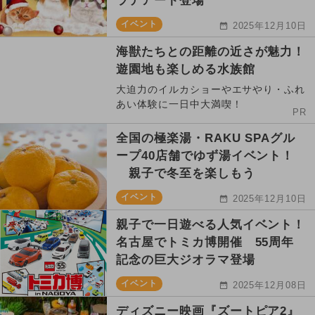
ラテアート登場
イベント
2025年12月10日
海獣たちとの距離の近さが魅力！
遊園地も楽しめる水族館
大迫力のイルカショーやエサやり・ふれ
あい体験に一日中大満喫！
PR
全国の極楽湯・RAKU SPAグル
ープ40店舗でゆず湯イベント！
親子で冬至を楽しもう
イベント
2025年12月10日
親子で一日遊べる人気イベント！
名古屋でトミカ博開催 55周年
記念の巨大ジオラマ登場
イベント
2025年12月08日
ディズニー映画『ズートピア2』